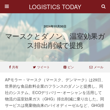
LOGISTICS TODAY
2024年10月30日
マースクとダノン、温室効果ガ
ス排出削減で提携
共有
ツイート
ピン
メール
APモラー・マースク（マースク、デンマーク）は29日、
世界的な食品飲料企業のフランスのダノンと提携し、同
社のシステム、ECOデリバリー･オーシャンを活用して
物流の温室効果ガス（GHG）排出削減に乗り出した。同
サービスは廃棄物由来のバイオディーゼルなど、GHG排