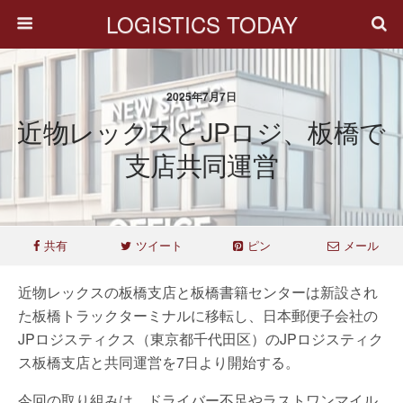
LOGISTICS TODAY
2025年7月7日
近物レックスとJPロジ、板橋で
支店共同運営
共有
ツイート
ピン
メール
近物レックスの板橋支店と板橋書籍センターは新設され
た板橋トラックターミナルに移転し、日本郵便子会社の
JPロジスティクス（東京都千代田区）のJPロジスティク
ス板橋支店と共同運営を7日より開始する。
今回の取り組みは、ドライバー不足やラストワンマイル