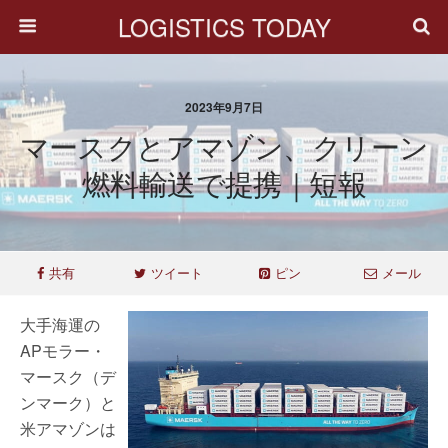
LOGISTICS TODAY
2023年9月7日
マースクとアマゾン、クリーン
燃料輸送で提携｜短報
共有
ツイート
ピン
メール
大手海運の
APモラー・
マースク（デ
ンマーク）と
米アマゾンは