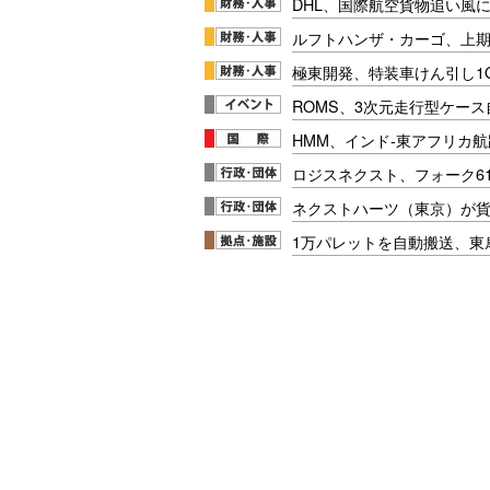
DHL、国際航空貨物追い風に
ルフトハンザ・カーゴ、上期E
極東開発、特装車けん引し1
ROMS、3次元走行型ケー
HMM、インド-東アフリカ航
ロジスネクスト、フォーク6
ネクストハーツ（東京）が
1万パレットを自動搬送、東