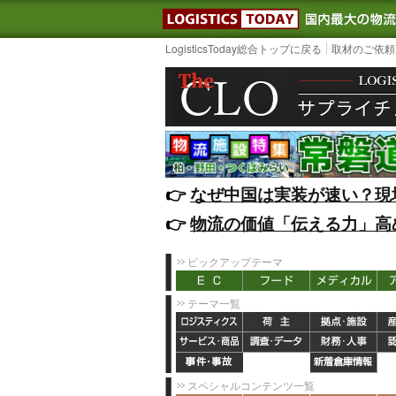
LOGISTIC
LogisticsToday総合トップに戻る
取材のご依頼
👉️
なぜ中国は実装が速い？現
👉️
物流の価値「伝える力」高
ピックアップテーマ
テーマ一覧
スペシャルコンテンツ一覧