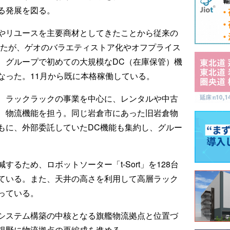
る発展を図る。
やリユースを主要商材としてきたことから従来の
ったが、ゲオのバラエティストア化やオフプライス
、グループで初めての大規模なDC（在庫保管）機
なった。11月から既に本格稼働している。
、ラックラックの事業を中心に、レンタルや中古
、物流機能を担う。同じ岩倉市にあった旧岩倉物
もに、外部委託していたDC機能も集約し、グルー
るため、ロボットソーター「t-Sort」を128台
ている。また、天井の高さを利用して高層ラック
っている。
システム構築の中核となる旗艦物流拠点と位置づ
視野に物流拠点の再編成を進める。