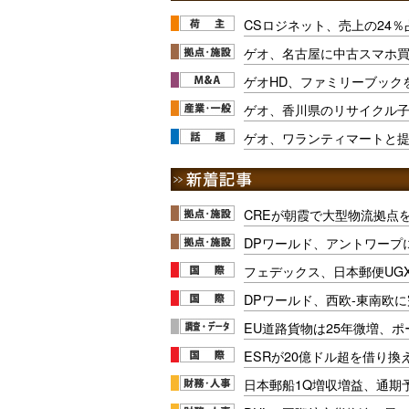
CSロジネット、売上の24
ゲオ、名古屋に中古スマホ買
ゲオHD、ファミリーブック
ゲオ、香川県のリサイクル
ゲオ、ワランティマートと
CREが朝霞で大型物流拠点
DPワールド、アントワープ
フェデックス、日本郵便UG
DPワールド、西欧-東南欧
EU道路貨物は25年微増、
ESRが20億ドル超を借り換
日本郵船1Q増収増益、通期