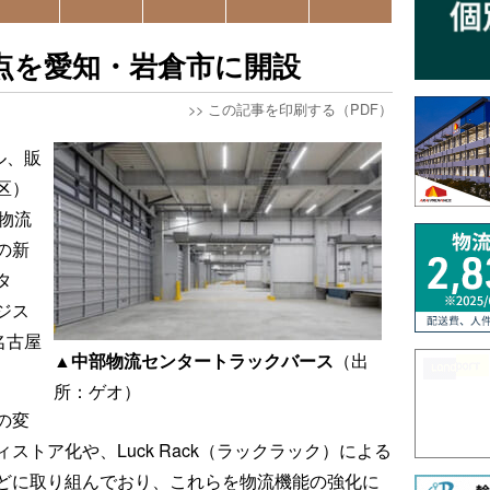
点を愛知・岩倉市に開設
>>
この記事を印刷する（PDF）
ル、販
区）
物流
の新
タ
ジス
名古屋
▲中部物流センタートラックバース
（出
所：ゲオ）
の変
トア化や、Luck Rack（ラックラック）による
どに取り組んでおり、これらを物流機能の強化に