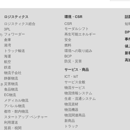
ロジスティクス
環境・CSR
話
ロジスティクス総合
CSR
短
モーダルシフト
3PL
D
フォワーダー
再生可能エネルギー
の
事
倉庫
安全
港湾
燃料
値
トラック輸送
環境への取り組み
新
海運
BCP
高
防災・災害
航空
鉄道
サービス・商品
物流子会社
ICT・IoT
静脈物流
サービス全般
災害物流
ンネ
物流サービス
食品物流
物流情報システム
EC物流
生産・流通システム
メディカル物流
物流資材
アパレル物流
物流機器
都市・館内物流
物流関連商品
スタートアップ･ベンチャー
新商品
利用運送
トラック
貿易・税関