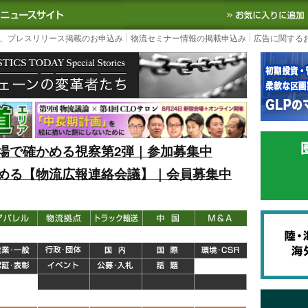
S TODAY｜国内最大の物流ニュースサイト
3PL, SCMなど国内外の最新の物流
、プレスリリース掲載のお申込み
物流セミナー情報の掲載申込み
広告に関する
場で確かめる視察第2弾｜参加募集中
める【物流広報連絡会議】｜会員募集中