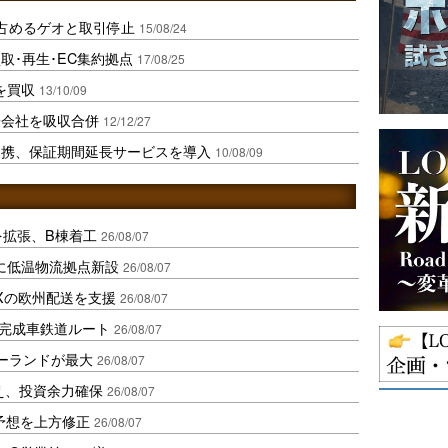
％占めるゲオと取引停止
15/08/24
取･再生･EC集約拠点
17/08/25
を買収
13/10/09
子会社を吸収合併
12/12/27
提携、保証期間延長サービスを導入
10/08/09
を拡張、B棟着工
26/08/07
に低温物流拠点新設
26/08/07
Xの欧州配送を支援
26/08/07
に完成車鉄道ルート
26/08/07
ポーランドが最大
26/08/07
え、投資余力確保
26/08/07
予想を上方修正
26/08/07