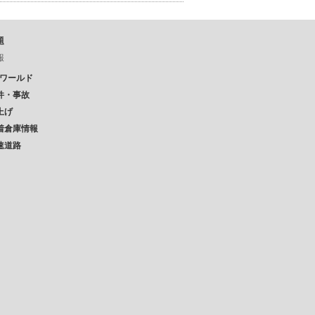
題
報
Pワールド
件・事故
上げ
着倉庫情報
速道路