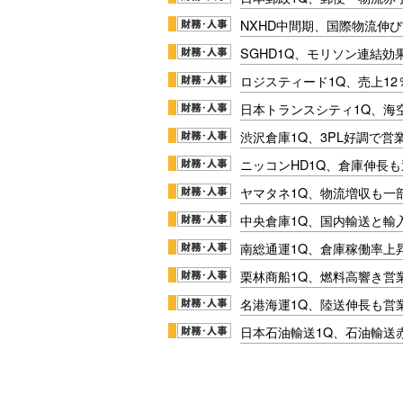
NXHD中間期、国際物流伸び
SGHD1Q、モリソン連結効
ロジスティード1Q、売上1
日本トランスシティ1Q、海
渋沢倉庫1Q、3PL好調で営
ニッコンHD1Q、倉庫伸長
ヤマタネ1Q、物流増収も一
中央倉庫1Q、国内輸送と輸
南総通運1Q、倉庫稼働率上
栗林商船1Q、燃料高響き営
名港海運1Q、陸送伸長も営業
日本石油輸送1Q、石油輸送