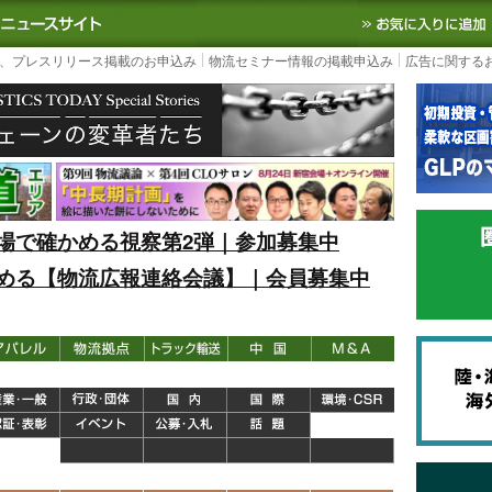
S TODAY｜国内最大の物流ニュースサイト
3PL, SCMなど国内外の最新の物流
、プレスリリース掲載のお申込み
物流セミナー情報の掲載申込み
広告に関する
場で確かめる視察第2弾｜参加募集中
める【物流広報連絡会議】｜会員募集中