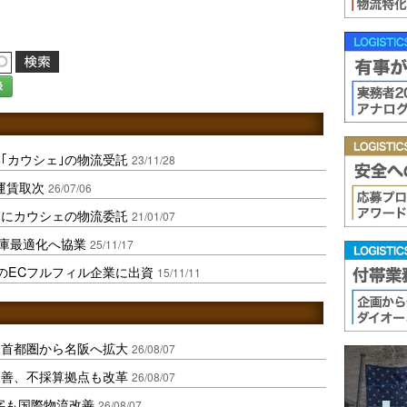
録
｢カウシェ｣の物流受託
23/11/28
運賃取次
26/07/06
ジにカウシェの物流委託
21/01/07
AI在庫最適化へ協業
25/11/17
NのECフルフィル企業に出資
15/11/11
、首都圏から名阪へ拡大
26/08/07
に改善、不採算拠点も改革
26/08/07
字も国際物流改善
26/08/07