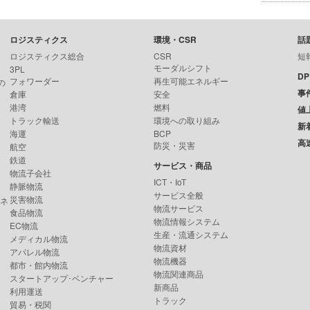
ロジスティクス
環境・CSR
話
ロジスティクス総合
CSR
短
モーダルシフト
3PL
D
フォワーダー
再生可能エネルギー
の
事
倉庫
安全
港湾
燃料
値
トラック輸送
環境への取り組み
新
海運
BCP
高
防災・災害
航空
鉄道
サービス・商品
物流子会社
ICT・IoT
静脈物流
サービス全般
災害物流
ンネ
物流サービス
食品物流
物流情報システム
EC物流
生産・流通システム
メディカル物流
物流資材
アパレル物流
物流機器
都市・館内物流
物流関連商品
スタートアップ･ベンチャー
新商品
利用運送
トラック
貿易・税関