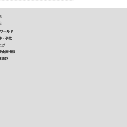
題
報
Pワールド
件・事故
上げ
着倉庫情報
速道路