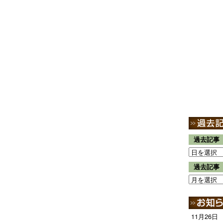
過去記事
過去記事
11月26日