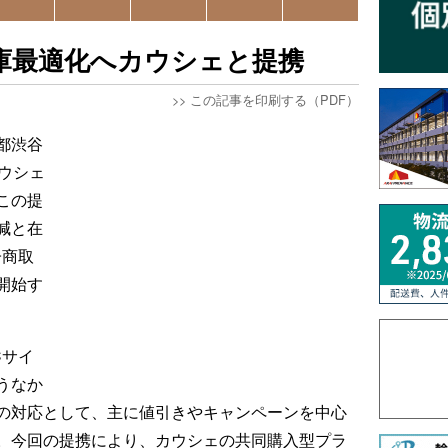
庫最適化へカウシェと提携
>>
この記事を印刷する（PDF）
都渋谷
ウシェ
この提
減と在
子商取
開始す
Cサイ
うなか
の対応として、主に値引きやキャンペーンを中心
。今回の提携により、カウシェの共同購入型プラ