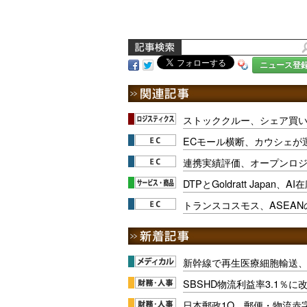
ニュース登
ストッククルー、シェア買い
ECモール横断、カウシェが
連携実績評価、オープンロ
DTPとGoldratt Japan、
トランスコスモス、ASEA
新幹線で再生医療細胞輸送
SBSHD物流利益率3.1％
日本郵政1Q、郵便・物流赤