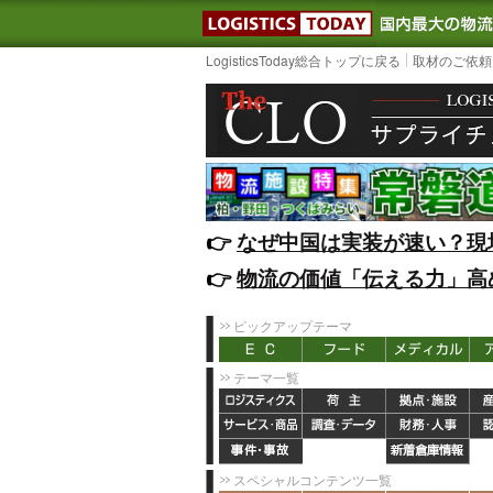
LOGISTIC
LogisticsToday総合トップに戻る
取材のご依頼
👉️
なぜ中国は実装が速い？現
👉️
物流の価値「伝える力」高
ピックアップテーマ
テーマ一覧
スペシャルコンテンツ一覧