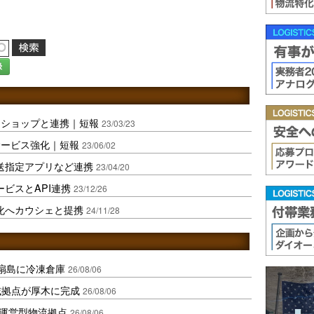
録
ーショップと連携｜短報
23/03/23
サービス強化｜短報
23/06/02
y配送指定アプリなど連携
23/04/20
ビスとAPI連携
23/12/26
化へカウシェと提携
24/11/28
扇島に冷凍倉庫
26/08/06
域拠点が厚木に完成
26/08/06
運営型物流拠点
26/08/06