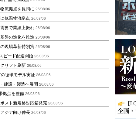
温物流拠点を長岡に
26/08/06
ダに低温物流拠点
26/08/06
送需要で業績上振れ
26/08/06
流基盤の進化を推進
26/08/06
賞の現場革新特別賞
26/08/06
しスピード配送開始
26/08/06
ークリフト刷新
26/08/06
材の循環モデル実証
26/08/06
物流・建設・製造へ展開
26/08/06
帯拠点を整備
26/08/06
クポスト新規格対応箱発売
26/08/06
・アジア向け伸長
26/08/06