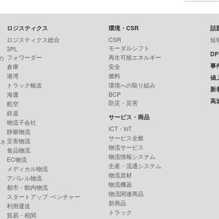
ロジスティクス
環境・CSR
話
ロジスティクス総合
CSR
短
モーダルシフト
3PL
D
フォワーダー
再生可能エネルギー
の
事
倉庫
安全
港湾
燃料
値
トラック輸送
環境への取り組み
新
海運
BCP
高
防災・災害
航空
鉄道
サービス・商品
物流子会社
ICT・IoT
静脈物流
サービス全般
災害物流
ンネ
物流サービス
食品物流
物流情報システム
EC物流
生産・流通システム
メディカル物流
物流資材
アパレル物流
物流機器
都市・館内物流
物流関連商品
スタートアップ･ベンチャー
新商品
利用運送
トラック
貿易・税関