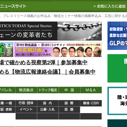
S TODAY｜国内最大の物流ニュースサイト
3PL, SCMなど国内外の最新の物流
、プレスリリース掲載のお申込み
物流セミナー情報の掲載申込み
広告に関する
場で確かめる視察第2弾｜参加募集中
める【物流広報連絡会議】｜会員募集中