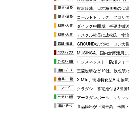
横浜冷凍、日本海側初の低
コールドトラック、フロリ
ダイフク中間期、半導体搬
アスクル社長に成松氏、物
GROUNDなど5社、ロジ大
MUSINSA、国内倉庫活用
ロジスネクスト、防爆フォ
三菱総研など10社、軟包装
X Mile、現場特化型AIを
クラダシ、蓄電池付き3温度
アースダンボール、クリッ
食品輸出が上期最高、米国