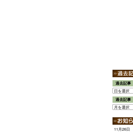
過去記事
過去記事
11月26日