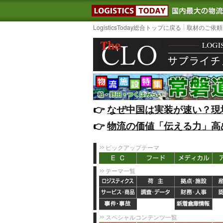
LOGISTIC
LogisticsToday総合トップに戻る
取材のご依頼
👉️
なぜ中国は実装が速い？現
👉️
物流の価値「伝える力」高
ピックアップテーマ
テーマ一覧
スペシャルコンテンツ一覧