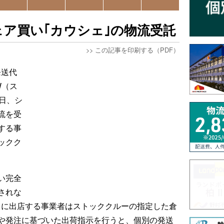
ア買い｢カウシェ｣の物流受託
>>
この記事を印刷する（PDF）
発送代
W（ス
日、シ
流を受
する事
ックク
い完全
されな
ェに出店する事業者はストッククルーの指定した倉
や発注に基づいた出荷指示を行うと、個別の発送