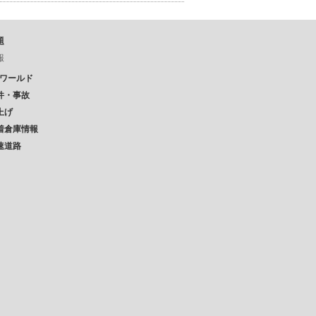
題
報
Pワールド
件・事故
上げ
着倉庫情報
速道路