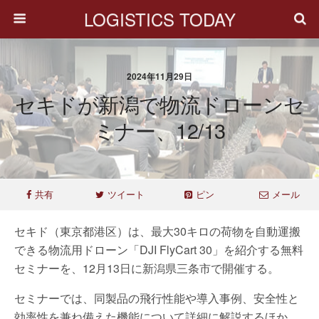
LOGISTICS TODAY
2024年11月29日
セキドが新潟で物流ドローンセ
ミナー、12/13
共有
ツイート
ピン
メール
セキド（東京都港区）は、最大30キロの荷物を自動運搬
できる物流用ドローン「DJI FlyCart 30」を紹介する無料
セミナーを、12月13日に新潟県三条市で開催する。
セミナーでは、同製品の飛行性能や導入事例、安全性と
効率性を兼ね備えた機能について詳細に解説するほか、