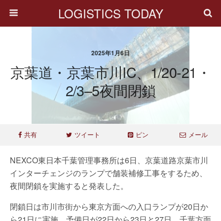
LOGISTICS TODAY
2025年1月6日
京葉道・京葉市川IC、1/20-21・
2/3–5夜間閉鎖
共有
ツイート
ピン
メール
NEXCO東日本千葉管理事務所は6日、京葉道路京葉市川
インターチェンジのランプで舗装補修工事をするため、
夜間閉鎖を実施すると発表した。
閉鎖日は市川市街から東京方面への入口ランプが20日か
ら21日に実施、予備日が22日から23日と27日。千葉方面