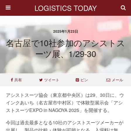
LOGISTICS TODAY
2025年1月23日
名古屋で10社参加のアシストス
ーツ展、1/29-30
共有
ツイート
ピン
メール
アシストスーツ協会（東京都中央区）は29、30日に、ウ
インクあいち（名古屋市中村区）で体験型展示会「アシ
ストスーツEXPO in NAGOYA 2025」を開催する。
今回は過去最多となる10社のアシストスーツメーカーが
出展し、製品の比較・体験が可能となる。入場料は無