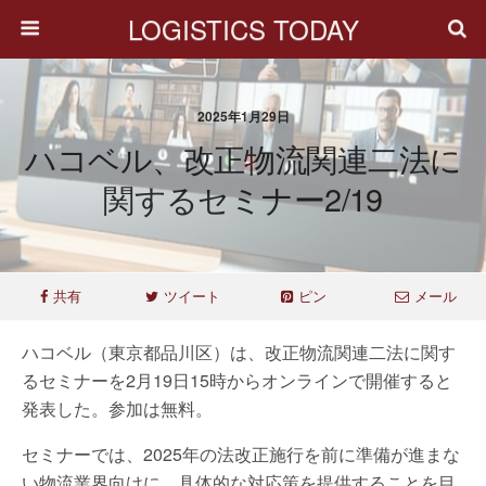
LOGISTICS TODAY
2025年1月29日
ハコベル、改正物流関連二法に
関するセミナー2/19
共有
ツイート
ピン
メール
ハコベル（東京都品川区）は、改正物流関連二法に関す
るセミナーを2月19日15時からオンラインで開催すると
発表した。参加は無料。
セミナーでは、2025年の法改正施行を前に準備が進まな
い物流業界向けに、具体的な対応策を提供することを目