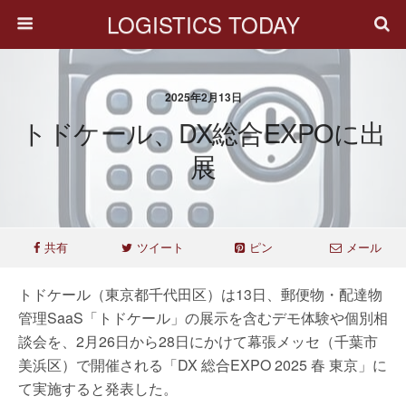
LOGISTICS TODAY
2025年2月13日
トドケール、DX総合EXPOに出
展
共有
ツイート
ピン
メール
トドケール（東京都千代田区）は13日、郵便物・配達物
管理SaaS「トドケール」の展示を含むデモ体験や個別相
談会を、2月26日から28日にかけて幕張メッセ（千葉市
美浜区）で開催される「DX 総合EXPO 2025 春 東京」に
て実施すると発表した。