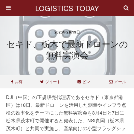
LOGISTICS TODAY
2025年2月19日
セキド、栃木で最新ドローンの
無料実演会
共有
ツイート
ピン
メール
DJI（中国）の正規販売代理店であるセキド（東京都港
区）は18日、最新ドローンを活用した測量やインフラ点
検の効率化をテーマにした無料実演会を3月4日と7日に
栃木県茂木町で開催すると発表した。NSi真岡（栃木県
茂木町）と共同で実施し、産業向けの小型フラッグシッ