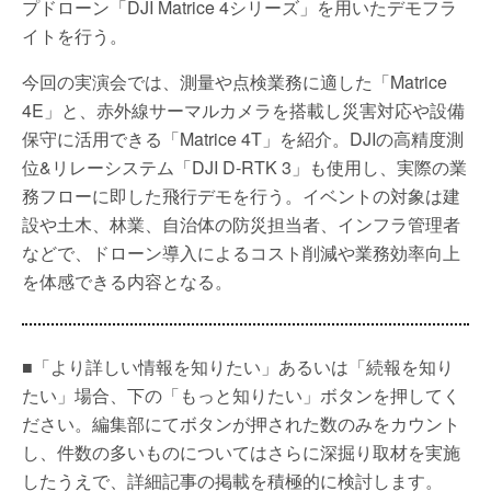
プドローン「DJI Matrice 4シリーズ」を用いたデモフラ
イトを行う。
今回の実演会では、測量や点検業務に適した「Matrice
4E」と、赤外線サーマルカメラを搭載し災害対応や設備
保守に活用できる「Matrice 4T」を紹介。DJIの高精度測
位&リレーシステム「DJI D-RTK 3」も使用し、実際の業
務フローに即した飛行デモを行う。イベントの対象は建
設や土木、林業、自治体の防災担当者、インフラ管理者
などで、ドローン導入によるコスト削減や業務効率向上
を体感できる内容となる。
■「より詳しい情報を知りたい」あるいは「続報を知り
たい」場合、下の「もっと知りたい」ボタンを押してく
ださい。編集部にてボタンが押された数のみをカウント
し、件数の多いものについてはさらに深掘り取材を実施
したうえで、詳細記事の掲載を積極的に検討します。