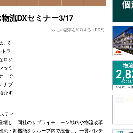
流DXセミナー3/17
>>
この記事を印刷する（PDF）
は、3
ルトラ
なロジ
ンセミ
ナーで
テナブ
紹介す
ジスティ
登壇し、同社のサプライチェーン戦略や物流改革
物流・卸機能をグループ内で統合し、一貫パレチ