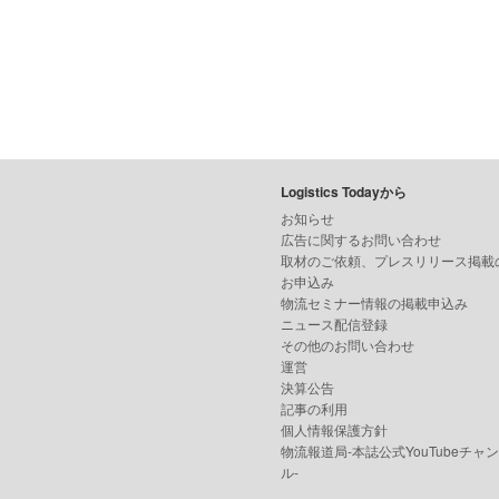
Logistics Todayから
お知らせ
広告に関するお問い合わせ
取材のご依頼、プレスリリース掲載
お申込み
物流セミナー情報の掲載申込み
ニュース配信登録
その他のお問い合わせ
運営
決算公告
記事の利用
個人情報保護方針
物流報道局-本誌公式YouTubeチャ
ル-