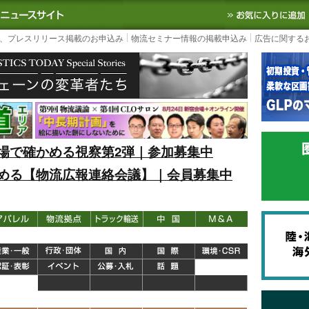
S TODAY｜国内最大の物流ニュースサイト
3PL, SCMなど国内外の最新の物流
、プレスリリース掲載のお申込み
物流セミナー情報の掲載申込み
広告に関する
場で確かめる視察第2弾｜参加募集中
める【物流広報連絡会議】｜会員募集中