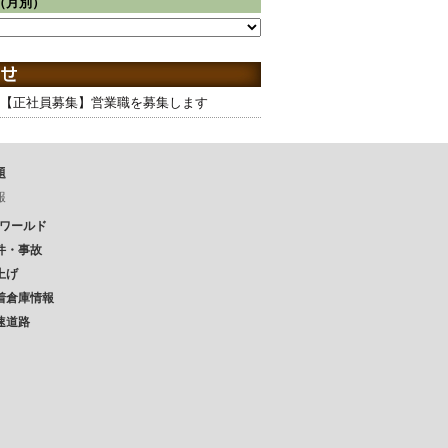
（月別）
【正社員募集】営業職を募集します
題
報
Pワールド
件・事故
上げ
着倉庫情報
速道路