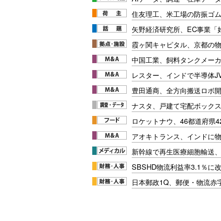
住友理工、米工場の防振ゴム
矢野経済研究所、EC事業「
霞ヶ関キャピタル、京都の
中国工業、飼料タンクメーカ
レスター、インドで半導体J
豊田通商、全方向搬送ロボ開発
ナスタ、戸建て宅配ボック
ロケットナウ、46都道府県4
アオキトランス、インドに
新幹線で再生医療細胞輸送
SBSHD物流利益率3.1％
日本郵政1Q、郵便・物流赤