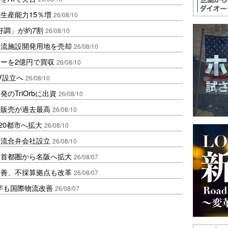
生産能力15％増
26/08/10
好調」が約7割
26/08/10
物流施設開発用地を売却
26/08/10
ーを2億円で買収
26/08/10
V設立へ
26/08/10
のTriOrbに出資
26/08/10
ス販売が過去最高
26/08/10
20都市へ拡大
26/08/10
物流合弁会社設立
26/08/10
、首都圏から名阪へ拡大
26/08/07
に改善、不採算拠点も改革
26/08/07
字も国際物流改善
26/08/07