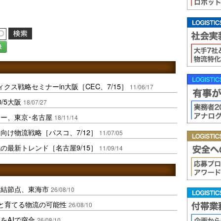
録
クス戦略セミナーin大阪［CEC、7/15］
11/06/17
/5大阪
18/07/27
ー、東京･名古屋
18/11/14
向け物流戦略［パスコ、7/12］
11/07/05
の最新トレンド［名古屋9/15］
11/09/14
空結節点、東海市
26/08/10
と育てる物流の可能性
26/08/10
をAIで突合
26/08/10