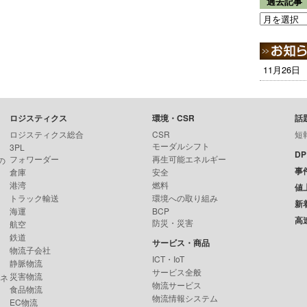
過去記事
11月26日
ロジスティクス
環境・CSR
話
ロジスティクス総合
CSR
短
モーダルシフト
3PL
D
フォワーダー
再生可能エネルギー
の
事
倉庫
安全
港湾
燃料
値
トラック輸送
環境への取り組み
新
海運
BCP
高
防災・災害
航空
鉄道
サービス・商品
物流子会社
ICT・IoT
静脈物流
サービス全般
災害物流
ンネ
物流サービス
食品物流
物流情報システム
EC物流