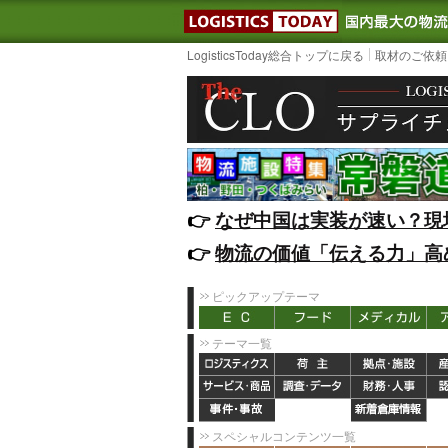
LOGISTIC
LogisticsToday総合トップに戻る
取材のご依頼
👉️
なぜ中国は実装が速い？現
👉️
物流の価値「伝える力」高
ピックアップテーマ
テーマ一覧
スペシャルコンテンツ一覧