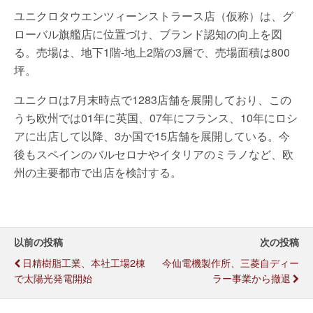
ユニクロタウエンツィーンストラース店（仮称）は、グ
ローバル旗艦店に位置づけ、ブランド認知の向上を図
る。売場は、地下1階-地上2階の3層で、売場面積は800
坪。
ユニクロは7月末時点で1283店舗を展開しており、この
うち欧州では01年に英国、07年にフランス、10年にロシ
アに出店して以降、3か国で15店舗を展開している。今
後もスペインのバルセロナやイタリアのミラノなど、欧
州の主要都市で出店を検討する。
以前の投稿
次の投稿
日精樹脂工業、本社工場2棟
今仙電機製作所、三菱自ディー
で太陽光発電開始
ラー事業から撤退