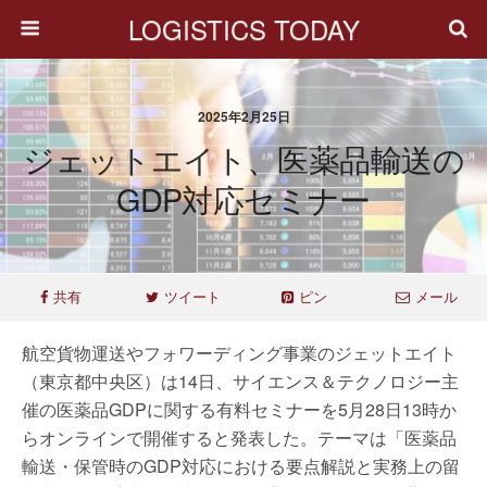
LOGISTICS TODAY
2025年2月25日
ジェットエイト、医薬品輸送の
GDP対応セミナー
共有
ツイート
ピン
メール
航空貨物運送やフォワーディング事業のジェットエイト
（東京都中央区）は14日、サイエンス＆テクノロジー主
催の医薬品GDPに関する有料セミナーを5月28日13時か
らオンラインで開催すると発表した。テーマは「医薬品
輸送・保管時のGDP対応における要点解説と実務上の留