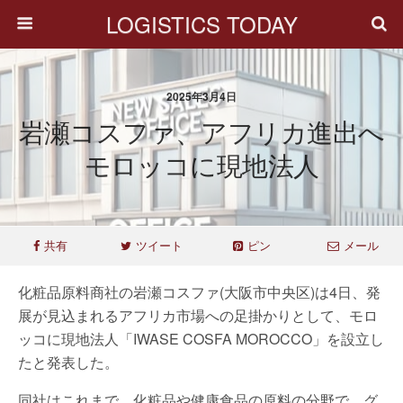
LOGISTICS TODAY
2025年3月4日
岩瀬コスファ、アフリカ進出へ
モロッコに現地法人
共有
ツイート
ピン
メール
化粧品原料商社の岩瀬コスファ(大阪市中央区)は4日、発
展が見込まれるアフリカ市場への足掛かりとして、モロ
ッコに現地法人「IWASE COSFA MOROCCO」を設立し
たと発表した。
同社はこれまで、化粧品や健康食品の原料の分野で、グ