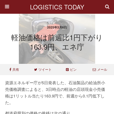
LOGISTICS TODAY
2025年3月6日
軽油価格は前週比1円下がり
163.9円、エネ庁
共有
ツイート
ピン
メール
資源エネルギー庁が5日発表した、石油製品の給油所小
売価格調査によると、3日時点の軽油の店頭現金小売価
格は1リットル当たり163.9円で、前週から0.1円低下し
た。
都道府県別の価格の推移は次の通り。