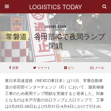
LOGISTICS TODAY
2025年3月12日
常磐道、谷田部ICで夜間ランプ
閉鎖
共有
ツイート
ピン
メール
東日本高速道路（NEXCO東日本）は11日、常磐自動車
道の谷田部インターチェンジ（IC）において、舗装補修
工事のため夜間ランプ閉鎖を実施すると発表した。対象
となるのは水戸方面の出口ランプと入口ランプで、工事
は3月25日-28日および3月31日-4月4日にかけて行われ