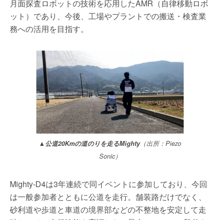
月面探査ロボットの技術を応用したAMR（自律移動ロボ
ット）であり、今後、工場やプラントでの搬送・検査業
務への活用を目指す。
▲公道20Kmの道のりを走るMighty
（出所：Piezo
Sonic）
Mighty-D4は3年連続で同イベントに参加しており、今回
は一般参加者とともに公道を走行。舗装路だけでなく、
砂利道や歩道と車道の境界部などの不整地を安定して走