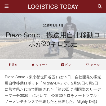
LOGISTICS TODAY
2025年3月17日
Piezo Sonic、搬送用自律移動ロ
ボが20キロ完走
共有
ツイート
ピン
メール
Piezo Sonic（東京都世田谷区）は15日、自社開発の搬送
用自律移動ロボット「Mighty-D4」が、2月28日-3月2日
に熊本県八代市で開催された「第30回 九州国際スリーデ
ーマーチ2025」において、公道20キロをノートラブル・
ノーメンテナンスで完走したと発表した。Mighty-D4は