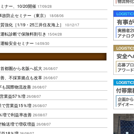
ナー、10/20開催
17/09/28
ク事故防止セミナー（東京）
18/08/06
強化［1/19・25三井住友海上］
10/12/17
全運転診断で保険料割引き
15/04/28
の運輸安全セミナー
14/09/30
、首都圏から名阪へ拡大
26/08/07
に改善、不採算拠点も改革
26/08/07
字も国際物流改善
26/08/07
営業益57％増
26/08/07
果で営業益15％増
26/08/07
2％増で利益率改善
26/08/07
空輸送増で増収増益
26/08/07
業益18％増
26/08/07