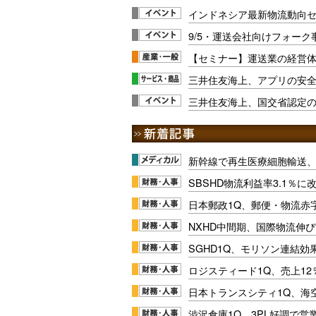
インドネシア最新物流動向セミ
9/5・運送会社向けフォー
【セミナー】運送業の経営体質
三井住友海上、アプリの安
三井住友海上、国交省認定
新幹線で再生医療細胞輸送
SBSHD物流利益率3.1％
日本郵政1Q、郵便・物流赤
NXHD中間期、国際物流伸び
SGHD1Q、モリソン連結効
ロジスティード1Q、売上1
日本トランスシティ1Q、海
渋沢倉庫1Q、3PL好調で営