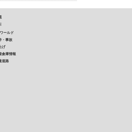
題
報
Pワールド
件・事故
上げ
着倉庫情報
速道路