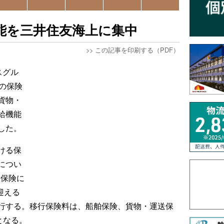
機能を三井住友海上に集中
>>
この記事を印刷する（PDF）
スグル
の保険
貨物・
給機能
した。
ける保
につい
送保険に
迎える
行する。移行保険料は、船舶保険、貨物・運送保
となる。