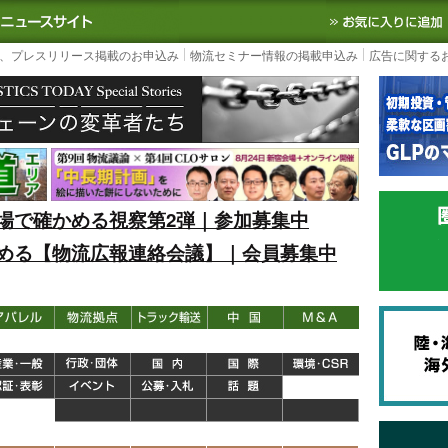
S TODAY｜国内最大の物流ニュースサイト
3PL, SCMなど国内外の最新の物流
、プレスリリース掲載のお申込み
物流セミナー情報の掲載申込み
広告に関する
場で確かめる視察第2弾｜参加募集中
める【物流広報連絡会議】｜会員募集中