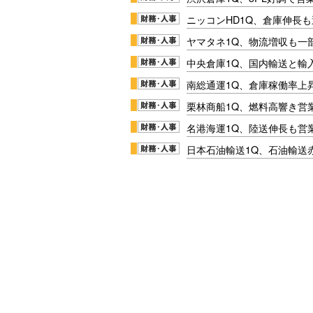
ニッコンHD1Q、倉庫伸長
ヤマタネ1Q、物流増収も一
中央倉庫1Q、国内輸送と輸
南総通運1Q、倉庫稼働率上
栗林商船1Q、燃料高響き営
名港海運1Q、陸送伸長も営業
日本石油輸送1Q、石油輸送