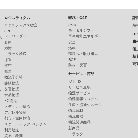
ロジスティクス
環境・CSR
話
ロジスティクス総合
CSR
短
モーダルシフト
3PL
D
フォワーダー
再生可能エネルギー
の
事
倉庫
安全
港湾
燃料
値
トラック輸送
環境への取り組み
新
海運
BCP
高
防災・災害
航空
鉄道
サービス・商品
物流子会社
ICT・IoT
静脈物流
サービス全般
災害物流
ンネ
物流サービス
食品物流
物流情報システム
EC物流
生産・流通システム
メディカル物流
物流資材
アパレル物流
物流機器
都市・館内物流
物流関連商品
スタートアップ･ベンチャー
新商品
利用運送
トラック
貿易・税関