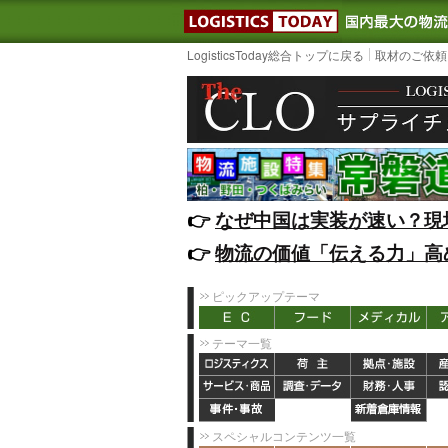
LOGISTIC
LogisticsToday総合トップに戻る
取材のご依頼
👉️
なぜ中国は実装が速い？現
👉️
物流の価値「伝える力」高
ピックアップテーマ
テーマ一覧
スペシャルコンテンツ一覧