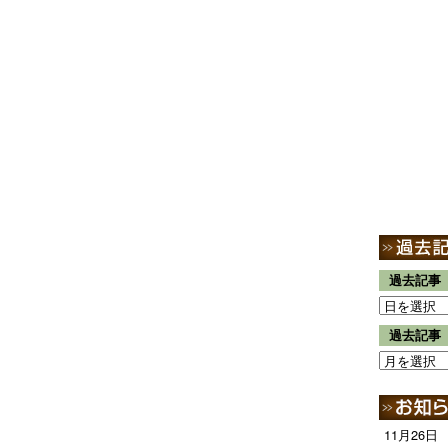
過去記事
過去記事
11月26日