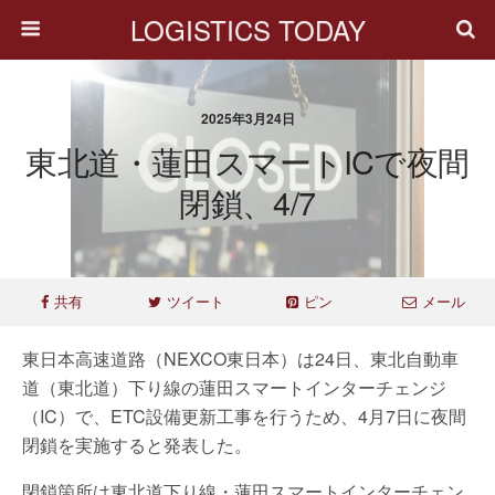
LOGISTICS TODAY
2025年3月24日
東北道・蓮田スマートICで夜間
閉鎖、4/7
共有
ツイート
ピン
メール
東日本高速道路（NEXCO東日本）は24日、東北自動車
道（東北道）下り線の蓮田スマートインターチェンジ
（IC）で、ETC設備更新工事を行うため、4月7日に夜間
閉鎖を実施すると発表した。
閉鎖箇所は東北道下り線・蓮田スマートインターチェン