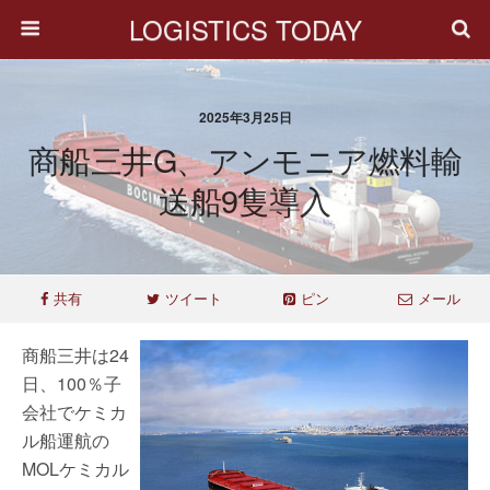
LOGISTICS TODAY
2025年3月25日
商船三井G、アンモニア燃料輸
送船9隻導入
共有
ツイート
ピン
メール
商船三井は24
日、100％子
会社でケミカ
ル船運航の
MOLケミカル