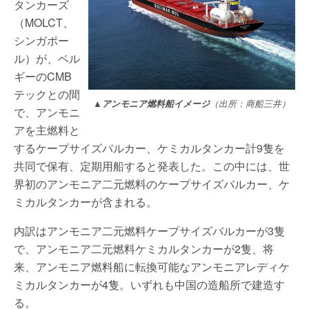
タンカーズ
（MOLCT、
シンガポー
ル）が、ベル
ギーのCMB
テックとの間
▲アンモニア燃料船イメージ
（出所：商船三井）
で、アンモニ
アを主燃料と
するケープサイズバルカー、ケミカルタンカー計9隻を
共同で保有、定期用船すると発表した。この中には、世
界初のアンモニア二元燃料のケープサイズバルカー、ケ
ミカルタンカーが含まれる。
内訳はアンモニア二元燃料ケープサイズバルカーが3隻
で、アンモニア二元燃料ケミカルタンカーが2隻、将
来、アンモニア燃料船に転換可能なアンモニアレディケ
ミカルタンカーが4隻。いずれも中国の造船所で建造す
る。