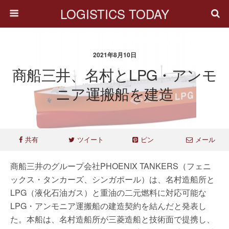
LOGISTICS TODAY
2021年8月10日
商船三井、名村とLPG・アンモ
ニア運搬船を建造
共有
ツイート
ピン
メール
商船三井のグループ会社PHOENIX TANKERS（フェニ
ックス・タンカーズ、シンガポール）は、名村造船所と
LPG（液化石油ガス）と重油の二元燃料に対応可能な
LPG・アンモニア運搬船の建造契約を結んだと発表し
た。本船は、名村造船所が三菱造船と技術面で提携し、