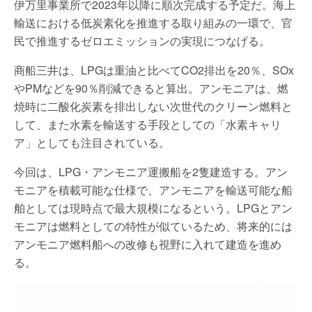
伊万里事業所で2023年以降に順次完成する予定だ。海上
輸送における低炭素化を推進する取り組みの一環で、官
民で推進するゼロエミッションの実現につなげる。
商船三井は、LPGは重油と比べてCO2排出を20％、SOx
やPMなどを90％削減できると算出。アンモニアは、燃
焼時に二酸化炭素を排出しない次世代のクリーン燃料と
して、また水素を輸送する手段としての「水素キャリ
ア」としても注目されている。
今回は、LPG・アンモニア運搬船を2隻建造する。アン
モニアを積載可能な仕様で、アンモニアを輸送可能な船
舶としては現時点で最大規模になるという。LPGとアン
モニアは燃料としての特性が似ているため、将来的には
アンモニア燃料船への改修も視野に入れて建造を進め
る。