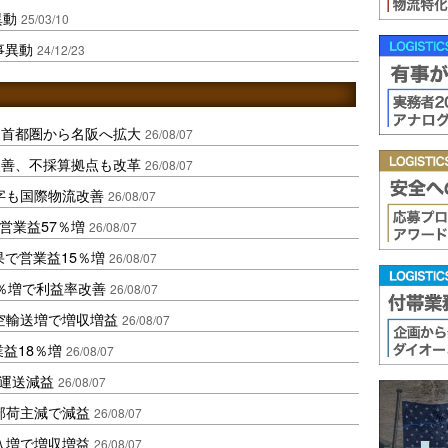
異動
25/03/10
事異動
24/12/23
、首都圏から名阪へ拡大
26/08/07
に改善、不採算拠点も改革
26/08/07
字も国際物流改善
26/08/07
営業益57％増
26/08/07
果で営業益15％増
26/08/07
2％増で利益率改善
26/08/07
空輸送増で増収増益
26/08/07
業益18％増
26/08/07
も運送減益
26/08/07
部荷主減で減益
26/08/07
入増で増収増益
26/08/07