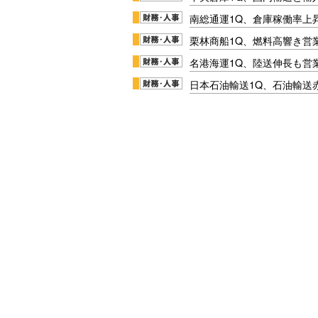
南総通運1Q、倉庫稼働率上
栗林商船1Q、燃料高響き営
名港海運1Q、陸送伸長も営業
日本石油輸送1Q、石油輸送