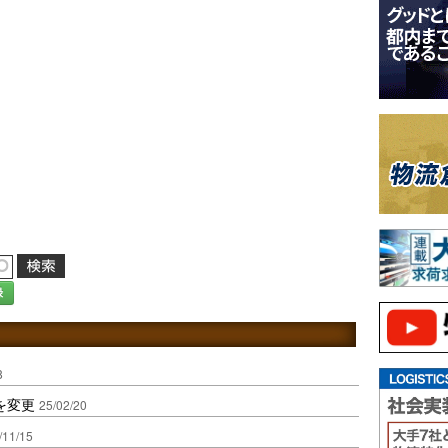
録
8
を変更
25/02/20
/11/15