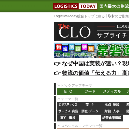
LOGISTIC
LogisticsToday総合トップに戻る
取材のご依頼
👉️
なぜ中国は実装が速い？現
👉️
物流の価値「伝える力」高
ピックアップテーマ
テーマ一覧
スペシャルコンテンツ一覧