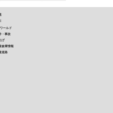
題
報
Pワールド
件・事故
上げ
着倉庫情報
速道路