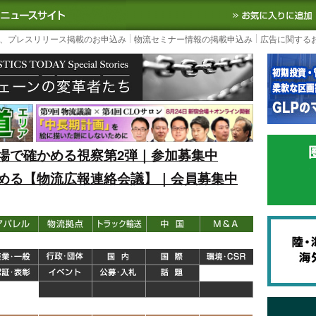
S TODAY｜国内最大の物流ニュースサイト
3PL, SCMなど国内外の最新の物流
、プレスリリース掲載のお申込み
物流セミナー情報の掲載申込み
広告に関する
場で確かめる視察第2弾｜参加募集中
める【物流広報連絡会議】｜会員募集中