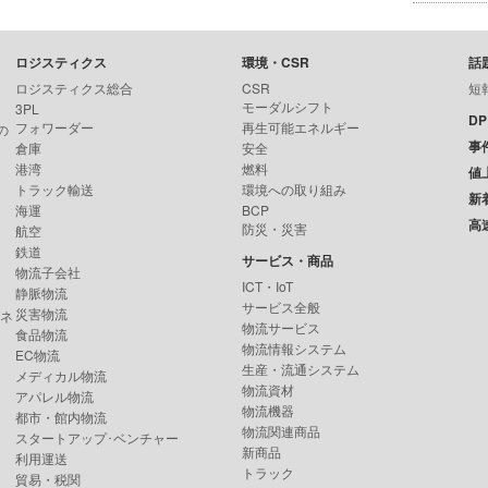
ロジスティクス
環境・CSR
話
ロジスティクス総合
CSR
短
モーダルシフト
3PL
D
フォワーダー
再生可能エネルギー
の
事
倉庫
安全
港湾
燃料
値
トラック輸送
環境への取り組み
新
海運
BCP
高
防災・災害
航空
鉄道
サービス・商品
物流子会社
ICT・IoT
静脈物流
サービス全般
災害物流
ンネ
物流サービス
食品物流
物流情報システム
EC物流
生産・流通システム
メディカル物流
物流資材
アパレル物流
物流機器
都市・館内物流
物流関連商品
スタートアップ･ベンチャー
新商品
利用運送
トラック
貿易・税関