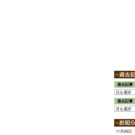
過去記事
過去記事
11月26日