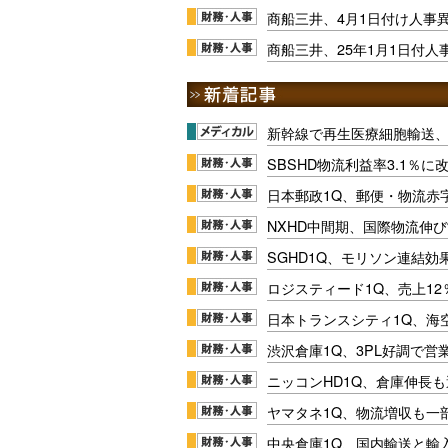
商船三井、4月1日付け人事
商船三井、25年1月1日付人
新幹線で再生医療細胞輸送
SBSHD物流利益率3.1％
日本郵政1Q、郵便・物流赤
NXHD中間期、国際物流伸び
SGHD1Q、モリソン連結効
ロジスティード1Q、売上1
日本トランスシティ1Q、海
渋沢倉庫1Q、3PL好調で営
ニッコンHD1Q、倉庫伸長
ヤマタネ1Q、物流増収も一
中央倉庫1Q、国内輸送と輸