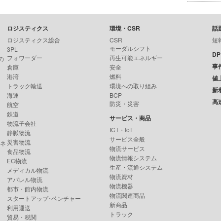
ロジスティクス
環境・CSR
話
ロジスティクス総合
CSR
短
モーダルシフト
3PL
D
フォワーダー
再生可能エネルギー
の
事
倉庫
安全
港湾
燃料
値
トラック輸送
環境への取り組み
新
海運
BCP
高
防災・災害
航空
鉄道
サービス・商品
物流子会社
ICT・IoT
静脈物流
サービス全般
災害物流
ンネ
物流サービス
食品物流
物流情報システム
EC物流
生産・流通システム
メディカル物流
物流資材
アパレル物流
物流機器
都市・館内物流
物流関連商品
スタートアップ･ベンチャー
新商品
利用運送
トラック
貿易・税関