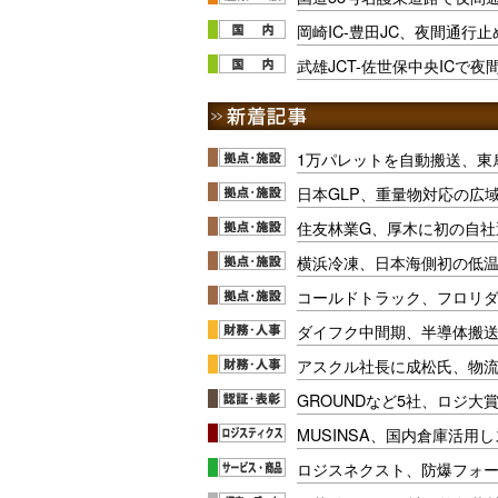
岡崎IC-豊田JC、夜間通行止め
武雄JCT-佐世保中央ICで夜間
1万パレットを自動搬送、東
日本GLP、重量物対応の広
住友林業G、厚木に初の自社
横浜冷凍、日本海側初の低
コールドトラック、フロリ
ダイフク中間期、半導体搬
アスクル社長に成松氏、物
GROUNDなど5社、ロジ大
MUSINSA、国内倉庫活用
ロジスネクスト、防爆フォ