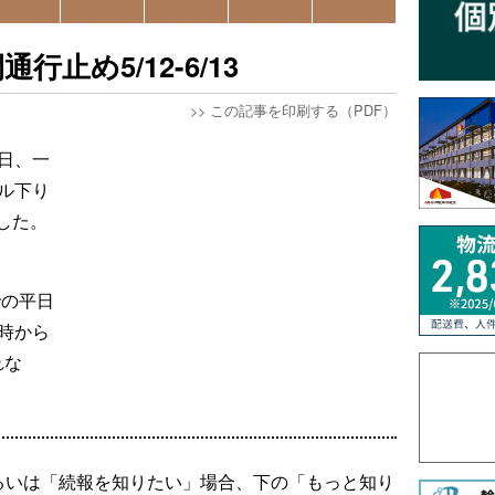
止め5/12-6/13
>>
この記事を印刷する（PDF）
日、一
ル下り
した。
での平日
時から
れな
るいは「続報を知りたい」場合、下の「もっと知り