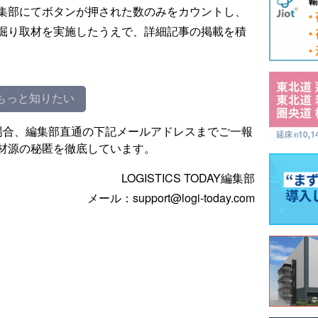
集部にてボタンが押された数のみをカウントし、
掘り取材を実施したうえで、詳細記事の掲載を積
もっと知りたい
場合、編集部直通の下記メールアドレスまでご一報
材源の秘匿を徹底しています。
LOGISTICS TODAY編集部
メール：support@logi-today.com