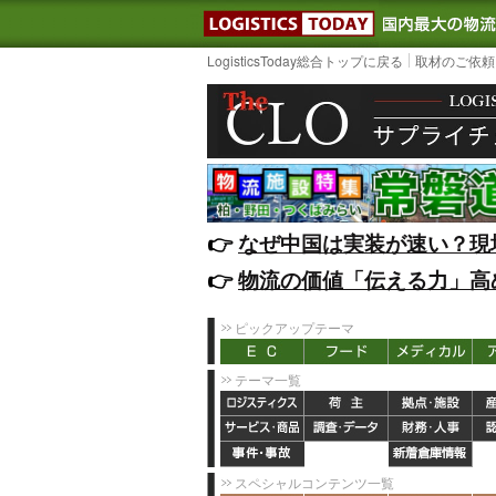
LOGISTIC
LogisticsToday総合トップに戻る
取材のご依頼
👉️
なぜ中国は実装が速い？現
👉️
物流の価値「伝える力」高
ピックアップテーマ
テーマ一覧
スペシャルコンテンツ一覧