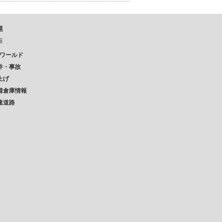
題
報
Pワールド
件・事故
上げ
着倉庫情報
速道路