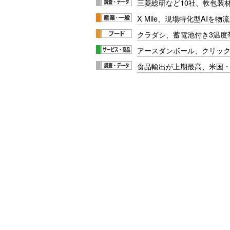
三菱総研など10社、軟包装
X Mile、現場特化型AIを
クラダシ、蓄電池付き3温度
アースダンボール、クリッ
食品輸出が上期最高、米国