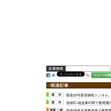
ニュース登
国道20号新宿御苑トンネル、
筑穂IC-穂波東IC間で夜間通行止
国道58号名護東道路で夜間通行止