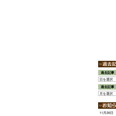
過去記事
過去記事
11月26日