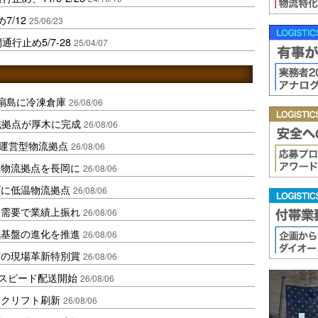
7/12
25/06/23
通行止め5/7-28
25/04/07
扇島に冷凍倉庫
26/08/06
域拠点が厚木に完成
26/08/06
運営型物流拠点
26/08/06
温物流拠点を長岡に
26/08/06
ダに低温物流拠点
26/08/06
送需要で業績上振れ
26/08/06
流基盤の進化を推進
26/08/06
賞の現場革新特別賞
26/08/06
しスピード配送開始
26/08/06
ークリフト刷新
26/08/06