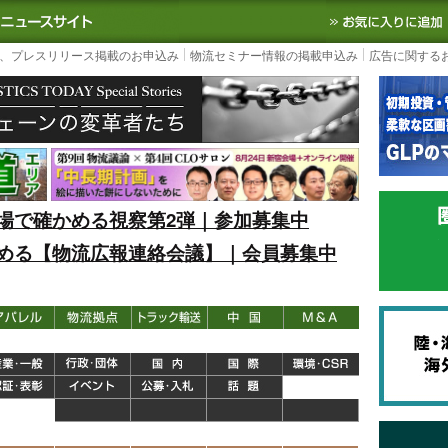
S TODAY｜国内最大の物流ニュースサイト
3PL, SCMなど国内外の最新の物流
、プレスリリース掲載のお申込み
物流セミナー情報の掲載申込み
広告に関する
場で確かめる視察第2弾｜参加募集中
める【物流広報連絡会議】｜会員募集中