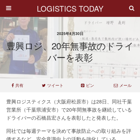
LOGISTICS TODAY
2025年4月30日
豊興ロジ、20年無事故のドライ
バーを表彰
共有
ツイート
ピン
メール
豊興ロジスティクス（大阪府松原市）は28日、同社千葉
営業所（千葉県浦安市）で20年間無事故を継続している
ドライバーの石橋昌宏さんを表彰したと発表した。
同社では毎週テーマを決めて事故防止への取り組みを評
価するなど、安全意識向上の活動を強化している。