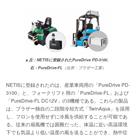
▲左：NETISに登録されたPureDrive PD-3100、
右：PureDrive-FL
（出所：ブラザー工業）
NETISに登録されたのは、産業車両用の「PureDrive PD-
3100」と、フォークリフト用の「PureDrive-FL」および
「PureDrive-FL DC12V」の3機種である。​これらの製品
は、ブラザー独自の二段階冷却方式「TwinAqua」を採用
し、フロンを使用せずに冷風を供給することが可能であ
る。​従来の扇風機では困難だった、体温に近い高温環境
下でも気温より低い温度の風を送ることができ、熱中症