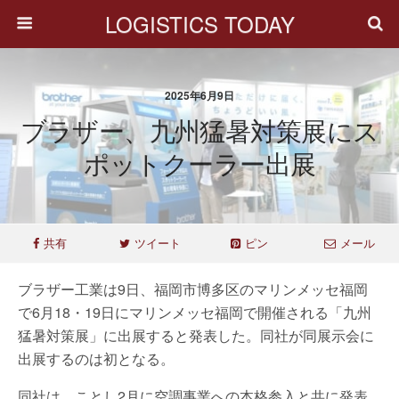
LOGISTICS TODAY
2025年6月9日
ブラザー、九州猛暑対策展にス
ポットクーラー出展
共有
ツイート
ピン
メール
ブラザー工業は9日、福岡市博多区のマリンメッセ福岡
で6月18・19日にマリンメッセ福岡で開催される「九州
猛暑対策展」に出展すると発表した。同社が同展示会に
出展するのは初となる。
同社は、ことし2月に空調事業への本格参入と共に発表