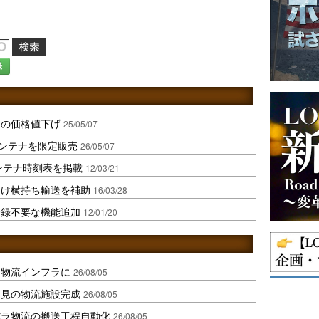
録
ナの価格値下げ
25/05/07
コンテナを限定販売
26/05/07
ンテナ時刻表を掲載
12/03/21
しけ横持ち輸送を補助
16/03/28
登録不要な機能追加
12/01/20
を物流インフラに
26/08/05
伏見の物流施設完成
26/08/05
バラ物流の搬送工程自動化
26/08/05