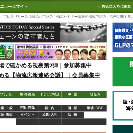
S TODAY｜国内最大の物流ニュースサイト
3PL, SCMなど国内外の最新の物流
、プレスリリース掲載のお申込み
物流セミナー情報の掲載申込み
広告に関する
場で確かめる視察第2弾｜参加募集中
める【物流広報連絡会議】｜会員募集中