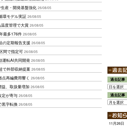
で生産・開発基盤強化
26/08/05
循環モデル実証
26/08/05
品温度管理で大賞
26/08/05
年最多176件
26/08/05
化法の定期報告支援
26/08/05
1区間で指定可
26/08/05
動運転AI共同開発
26/08/05
超で外部収納提案
26/08/05
、拠点再編費用響く
26/08/05
過去記事
増益、取扱量増加
26/08/05
改定が寄与
過去記事
26/08/05
で黒字転換
26/08/05
11月26日