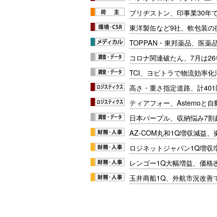
ブリヂストン、印事業30年
東洋製缶など9社、軟包装の
TOPPAN・東邦薬品、医薬
コロナ関連破たん、7月は26
TCI、ヨビトラで物流効率
高さ・重さ指定道路、計40
ティアフォー、Astemoと自
日本パープル、収納悩み7割
AZ-COM丸和1Q増収減益
ロジネットジャパン1Q増収
レンゴー1Q大幅増益、価格
玉井商船1Q、外航市況改善