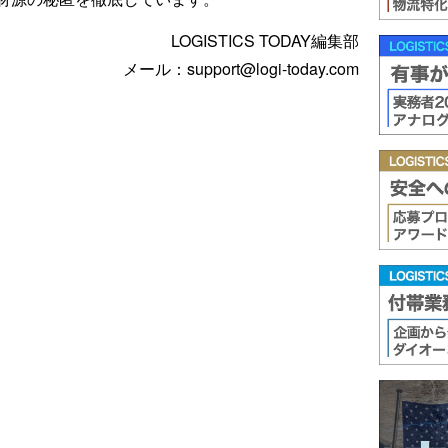
LOGISTICS TODAY編集部
メール：support@logi-today.com