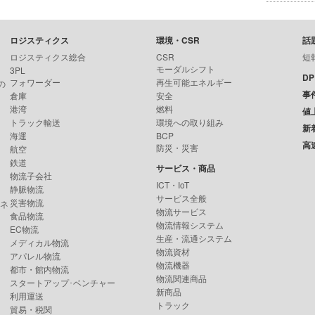
ロジスティクス
環境・CSR
話
ロジスティクス総合
CSR
短
モーダルシフト
3PL
D
フォワーダー
再生可能エネルギー
の
事
倉庫
安全
港湾
燃料
値
トラック輸送
環境への取り組み
新
海運
BCP
高
防災・災害
航空
鉄道
サービス・商品
物流子会社
ICT・IoT
静脈物流
サービス全般
災害物流
ンネ
物流サービス
食品物流
物流情報システム
EC物流
生産・流通システム
メディカル物流
物流資材
アパレル物流
物流機器
都市・館内物流
物流関連商品
スタートアップ･ベンチャー
新商品
利用運送
トラック
貿易・税関