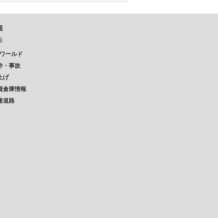
題
報
Pワールド
件・事故
上げ
着倉庫情報
速道路