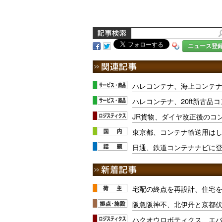
ニュース登
ハレコンテナ、海上コンテ
ハレコンテナ、20ft新古品
JR貨物、ダイヤ改正後のコ
東京都、コンテナ輸送用は
日通、鉄道コンテナナビに
宅配の終点を再設計、住宅
阪急阪神不、北伊丹と京都
ハクオウロボティクス、エ