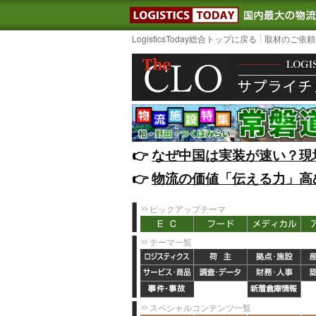
LOGISTIC
LogisticsToday総合トップに戻る
取材のご依頼
👉️
なぜ中国は実装が速い？現
👉️
物流の価値「伝える力」高
ピックアップテーマ
テーマ一覧
スペシャルコンテンツ一覧