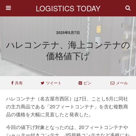
LOGISTICS TODAY
2025年5月7日
ハレコンテナ、海上コンテナの
価格値下げ
共有
ツイート
ピン
メール
ハレコンテナ（名古屋市西区）は7日、ことし5月に同社
の主力商品である「20フィートコンテナ」を含む複数商
品の価格を大幅に見直したと発表した。
今回の値下げ対象となったのは、20フィートコンテナや
シャッター付きコンテナ、JIS規格コンテナなど多岐にわ