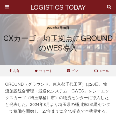
LOGISTICS TODAY
2025年5月20日
CXカーゴ、埼玉拠点にGROUND
のWES導入
共有
ツイート
ピン
メール
GROUND（グラウンド、東京都千代田区）は20日、物
流施設統合管理・最適化システム「GWES」をシーエッ
クスカーゴ（埼玉県桶川市）の物流センターに導入した
と発表した。2024年8月より埼玉県の桶川第2流通センタ
ーで稼働を開始し、27年までに全13拠点で本稼働する。