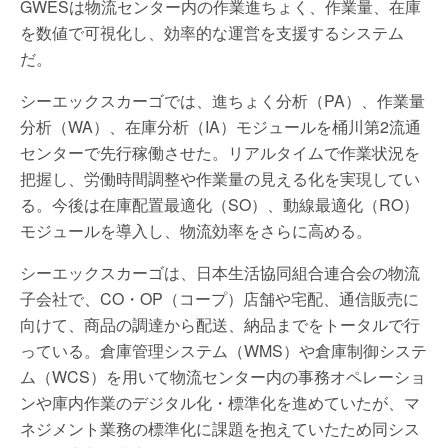
GWESは物流センター内の作業進ちょく、作業量、在庫
を数値で可視化し、効率的な運営を支援するシステム
だ。
シーエックスカーゴでは、進ちょく分析（PA）、作業量
分析（WA）、在庫分析（IA）モジュールを桶川第2流通
センターで先行稼働させた。リアルタイムで作業状況を
把握し、労働時間調整や作業量の見える化を実現してい
る。今後は在庫配置最適化（SO）、動線最適化（RO）
モジュールを導入し、物流効率をさらに高める。
シーエックスカーゴは、日本生活協同組合連合会の物流
子会社で、CO・OP（コープ）店舗や宅配、通信販売に
向けて、商品の調達から配送、納品までをトータルで行
っている。倉庫管理システム（WMS）や倉庫制御システ
ム（WCS）を用いて物流センター内の事務オペレーショ
ンや庫内作業のデジタル化・標準化を進めていたが、マ
ネジメント業務の標準化に課題を抱えていたため同シス