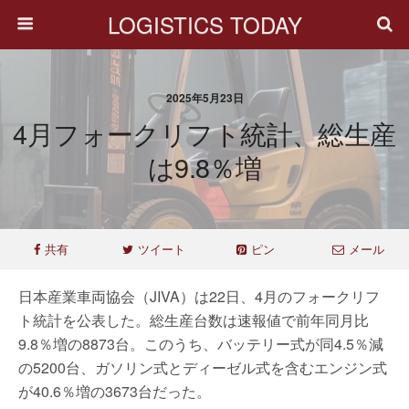
LOGISTICS TODAY
2025年5月23日
4月フォークリフト統計、総生産
は9.8％増
共有
ツイート
ピン
メール
日本産業車両協会（JIVA）は22日、4月のフォークリフ
ト統計を公表した。総生産台数は速報値で前年同月比
9.8％増の8873台。このうち、バッテリー式が同4.5％減
の5200台、ガソリン式とディーゼル式を含むエンジン式
が40.6％増の3673台だった。