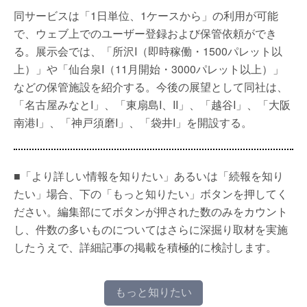
同サービスは「1日単位、1ケースから」の利用が可能
で、ウェブ上でのユーザー登録および保管依頼ができ
る。展示会では、「所沢I（即時稼働・1500パレット以
上）」や「仙台泉I（11月開始・3000パレット以上）」
などの保管施設を紹介する。今後の展望として同社は、
「名古屋みなとI」、「東扇島I、II」、「越谷I」、「大阪
南港I」、「神戸須磨I」、「袋井I」を開設する。
■「より詳しい情報を知りたい」あるいは「続報を知り
たい」場合、下の「もっと知りたい」ボタンを押してく
ださい。編集部にてボタンが押された数のみをカウント
し、件数の多いものについてはさらに深掘り取材を実施
したうえで、詳細記事の掲載を積極的に検討します。
もっと知りたい