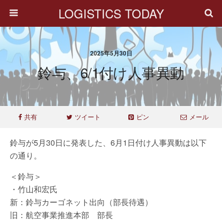
LOGISTICS TODAY
2025年5月30日
鈴与、6/1付け人事異動
共有
ツイート
ピン
メール
鈴与が5月30日に発表した、6月1日付け人事異動は以下
の通り。
＜鈴与＞
・竹山和宏氏
新：鈴与カーゴネット出向（部長待遇）
旧：航空事業推進本部 部長