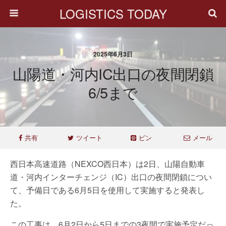
LOGISTICS TODAY
2025年6月3日
山陽道・河内IC出口の夜間閉鎖
6/5まで
共有
ツイート
ピン
メール
西日本高速道路（NEXCO西日本）は2日、山陽自動車
道・河内インターチェンジ（IC）出口の夜間閉鎖につい
て、予備日である6月5日を使用して実施すると発表し
た。
この工事は、6月2日から5日までの3夜間で実施予定だっ