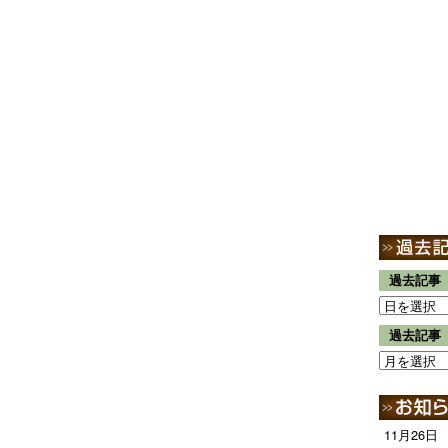
過去記事
過去記事
11月26日