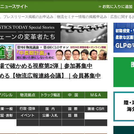
S TODAY｜国内最大の物流ニュースサイト
3PL, SCMなど国内外の最新の物流
、プレスリリース掲載のお申込み
物流セミナー情報の掲載申込み
広告に関する
場で確かめる視察第2弾｜参加募集中
める【物流広報連絡会議】｜会員募集中