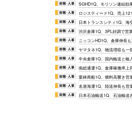
SGHD1Q、モリソン連結効
ロジスティード1Q、売上1
日本トランスシティ1Q、海
渋沢倉庫1Q、3PL好調で営
ニッコンHD1Q、倉庫伸長
ヤマタネ1Q、物流増収も一
中央倉庫1Q、国内輸送と輸
南総通運1Q、倉庫稼働率上
栗林商船1Q、燃料高響き営
名港海運1Q、陸送伸長も営業
日本石油輸送1Q、石油輸送