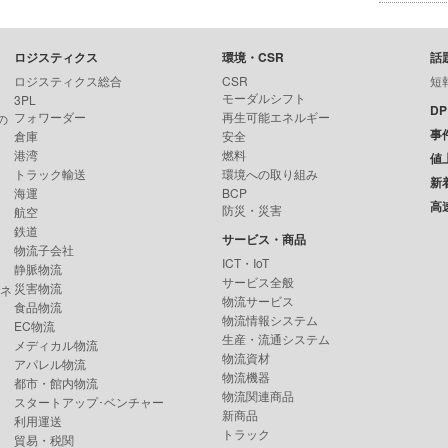
ロジスティクス
環境・CSR
話
ロジスティクス総合
CSR
短
モーダルシフト
3PL
D
フォワーダー
再生可能エネルギー
の
事
倉庫
安全
港湾
燃料
値
トラック輸送
環境への取り組み
新
海運
BCP
高
防災・災害
航空
鉄道
サービス・商品
物流子会社
ICT・IoT
静脈物流
サービス全般
災害物流
ンネ
物流サービス
食品物流
物流情報システム
EC物流
生産・流通システム
メディカル物流
物流資材
アパレル物流
物流機器
都市・館内物流
物流関連商品
スタートアップ･ベンチャー
新商品
利用運送
トラック
貿易・税関