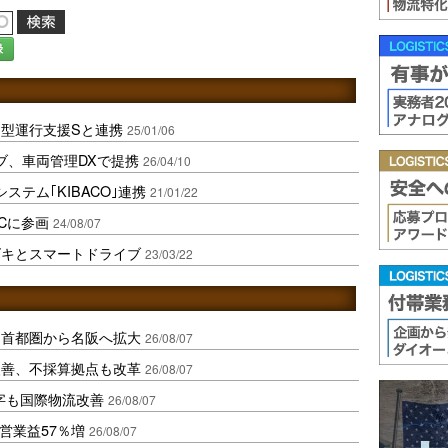
録
型運行支援Sと連携
25/01/06
ブ、車両管理DXで提携
26/04/10
ステム｢KIBACO｣連携
21/01/22
Cに参画
24/08/07
ズキとスマートドライブ
23/03/22
、首都圏から名阪へ拡大
26/08/07
に改善、不採算拠点も改革
26/08/07
字も国際物流改善
26/08/07
営業益57％増
26/08/07