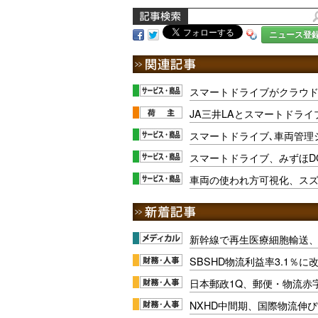
ニュース登
スマートドライブがクラウド
JA三井LAとスマートドライ
スマートドライブ､車両管理シ
スマートドライブ、みずほD
車両の使われ方可視化、ス
新幹線で再生医療細胞輸送
SBSHD物流利益率3.1％
日本郵政1Q、郵便・物流赤
NXHD中間期、国際物流伸び