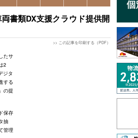
両書類DX支援クラウド提供開
>>
この記事を印刷する（PDF）
したサ
は2
デジタ
進する
x」の提
ウド保存
タ抽
て管理