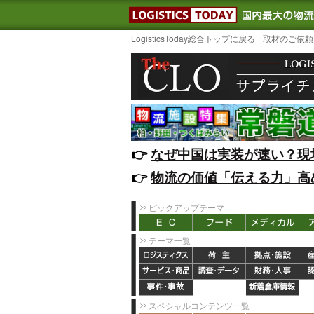
LOGISTIC
LogisticsToday総合トップに戻る
取材のご依頼
👉️
なぜ中国は実装が速い？現
👉️
物流の価値「伝える力」高
ピックアップテーマ
テーマ一覧
スペシャルコンテンツ一覧