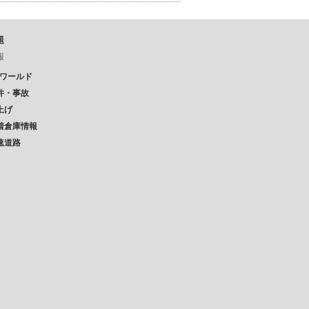
題
報
Pワールド
件・事故
上げ
着倉庫情報
速道路