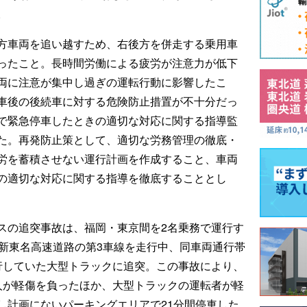
。
方車両を追い越すため、右後方を併走する乗用車
ったこと。長時間労働による疲労が注意力が低下
両に注意が集中し過ぎの運転行動に影響したこ
車後の後続車に対する危険防止措置が不十分だっ
で緊急停車したときの適切な対応に関する指導監
た。再発防止策として、適切な労務管理の徹底・
労を蓄積させない運行計画を作成すること、車両
の適切な対応に関する指導を徹底することとし
スの追突事故は、福岡・東京間を2名乗務で運行す
て新東名高速道路の第3車線を走行中、同車両通行帯
行していた大型トラックに追突。この事故により、
人が軽傷を負ったほか、大型トラックの運転者が軽
し計画にないパーキングエリアで21分間停車した