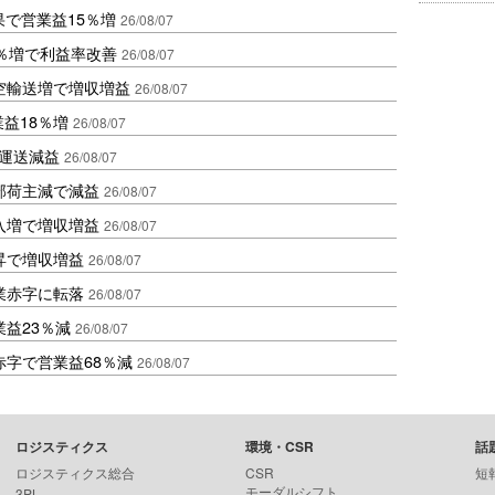
果で営業益15％増
26/08/07
2％増で利益率改善
26/08/07
空輸送増で増収増益
26/08/07
業益18％増
26/08/07
も運送減益
26/08/07
部荷主減で減益
26/08/07
入増で増収増益
26/08/07
昇で増収増益
26/08/07
業赤字に転落
26/08/07
益23％減
26/08/07
赤字で営業益68％減
26/08/07
ロジスティクス
環境・CSR
話
ロジスティクス総合
CSR
短
モーダルシフト
3PL