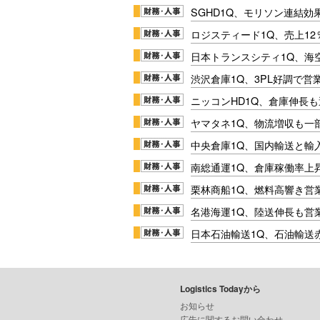
SGHD1Q、モリソン連結効
ロジスティード1Q、売上1
日本トランスシティ1Q、海
渋沢倉庫1Q、3PL好調で営
ニッコンHD1Q、倉庫伸長
ヤマタネ1Q、物流増収も一
中央倉庫1Q、国内輸送と輸
南総通運1Q、倉庫稼働率上
栗林商船1Q、燃料高響き営
名港海運1Q、陸送伸長も営業
日本石油輸送1Q、石油輸送
Logistics Todayから
お知らせ
広告に関するお問い合わせ