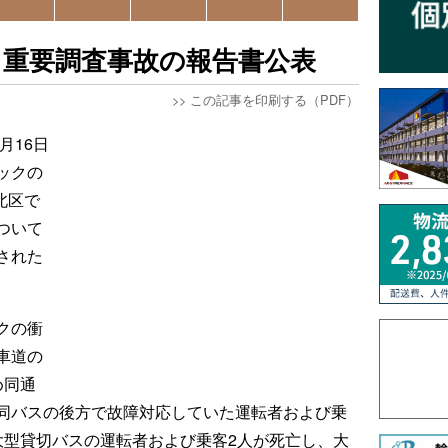
ク重要調査事故の報告書公表
>>
この記事を印刷する（PDF）
月16日
ックの
北区で
ついて
された
クの衝
車道の
め同通
同バスの後方で故障対応していた運転者および乗
大型貸切バスの運転者および乗客2人が死亡し、大