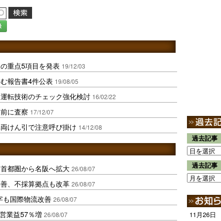
録
の重点5項目を発表
19/12/03
含む報告書4件公表
19/08/05
け運転技術のチェック強化検討
16/02/22
検前に査察
17/12/07
車両けん引で注意呼び掛け
14/12/08
過去記事
過去記事
、首都圏から名阪へ拡大
26/08/07
に改善、不採算拠点も改革
26/08/07
字も国際物流改善
26/08/07
営業益57％増
11月26日
26/08/07