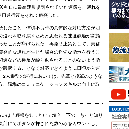
50キロに最高速度規制されていた道路を、遅れを
車両通行帯をそれて追突した。
続したこと。体調不良時の具体的な対応方法が明
の遅れを取り戻すためと思われる速度超過が常態
ったことが挙げられた。再発防止策として、乗務
突発的な遅れが生じた場合の適切な指示を行うこ
超過などの違反が繰り返されることのないよう指
が躊躇することなく対応できるように日頃から運
。2人乗務の運行においては、先輩と後輩のような
う、職場のコミュニケーションスキルの向上に取
るいは「続報を知りたい」場合、下の「もっと知り
集部にてボタンが押された数のみをカウントし、