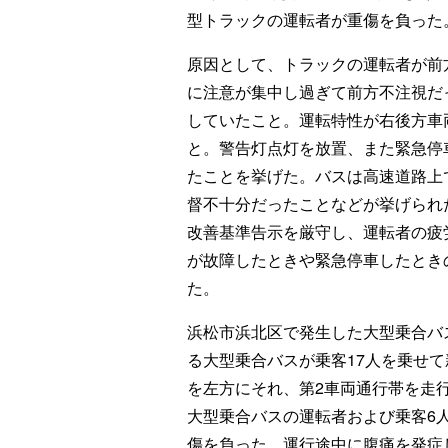
型トラックの運転者が重傷を負った
原因として、トラックの運転者が前
に注意が集中し過ぎて前方不注視だ
していたこと。運転特性が右後方車
と。警告灯点灯を放置、また緊急停
たことを挙げた。バスは高速道路上
督不十分だったことなどが挙げられ
改善基準告示を厳守し、運転者の疲
が故障したときや緊急停車したとき
た。
浜松市浜北区で発生した大型乗合バ
る大型乗合バスが乗客17人を乗せ
を左方にそれ、第2車両通行帯を走
大型乗合バスの運転者および乗客6
傷を負った。運行途中に腹痛を発症