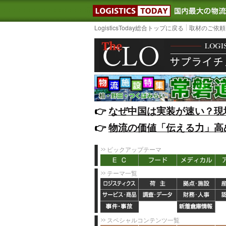
LOGISTIC
LogisticsToday総合トップに戻る
取材のご依頼
👉️
なぜ中国は実装が速い？現
👉️
物流の価値「伝える力」高
ピックアップテーマ
テーマ一覧
スペシャルコンテンツ一覧