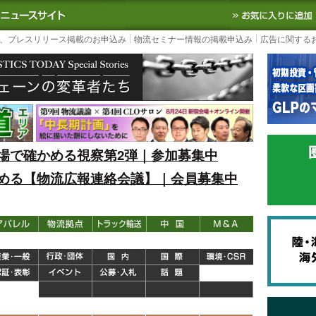
S TODAY｜国内最大の物流ニュースサイト
3PL, SCMなど国内外の最新の物流
、プレスリリース掲載のお申込み
物流セミナー情報の掲載申込み
広告に関する
場で確かめる視察第2弾｜参加募集中
める【物流広報連絡会議】｜会員募集中