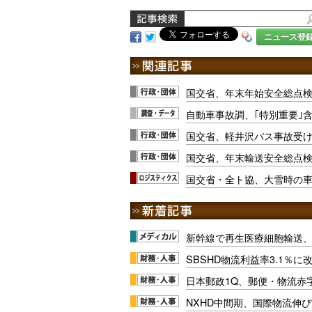
ニュース登
国交省、年末年始安全総点検
自動車事故調、｢特別重要｣
国交省、軽井沢バス事故受
国交省、年末輸送安全総点
国交省・全ト協、大雪時の
新幹線で再生医療細胞輸送
SBSHD物流利益率3.1％
日本郵政1Q、郵便・物流赤
NXHD中間期、国際物流伸び