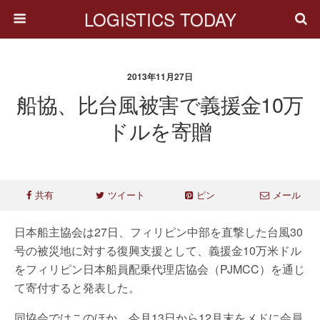
LOGISTICS TODAY
2013年11月27日
船協、比台風被害で義援金10万
ドルを寄贈
共有
ツイート
ピン
メール
日本船主協会は27日、フィリピン中部を直撃した台風30
号の被災地に対する復興支援として、義援金10万米ドル
をフィリピン日本船員配乗代理店協会（PJMCC）を通じ
て寄付すると発表した。
同協会ではこのほか、今月13日から12月末をメドに会員