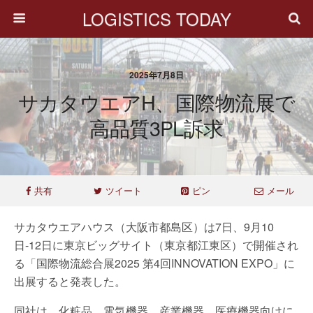
LOGISTICS TODAY
2025年7月8日
サカタウエアH、国際物流展で
高品質3PL訴求
共有
ツイート
ピン
メール
サカタウエアハウス（大阪市都島区）は7日、9月10
日-12日に東京ビッグサイト（東京都江東区）で開催され
る「国際物流総合展2025 第4回INNOVATION EXPO」に
出展すると発表した。
同社は、化粧品、電気機器、産業機器、医療機器向けに