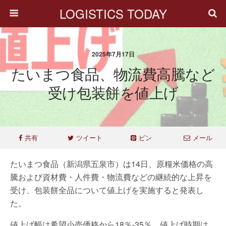
LOGISTICS TODAY
2025年7月17日
たいまつ食品、物流費高騰など
受け包装餅を値上げ
共有
ツイート
ピン
メール
たいまつ食品（新潟県五泉市）は14日、原糧米価格の高
騰および資材費・人件費・物流費などの継続的な上昇を
受け、包装餅全品について値上げを実施すると発表し
た。
値上げ幅は希望小売価格から18％-35％。値上げ時期は