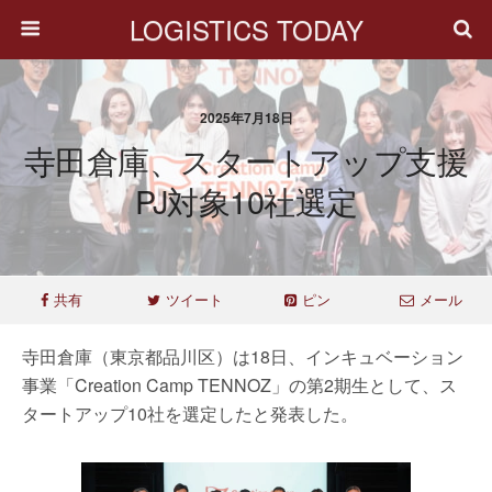
LOGISTICS TODAY
2025年7月18日
寺田倉庫、スタートアップ支援
PJ対象10社選定
共有
ツイート
ピン
メール
寺田倉庫（東京都品川区）は18日、インキュベーション
事業「Creation Camp TENNOZ」の第2期生として、ス
タートアップ10社を選定したと発表した。