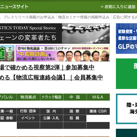
S TODAY｜国内最大の物流ニュースサイト
3PL, SCMなど国内外の最新の物流
、プレスリリース掲載のお申込み
物流セミナー情報の掲載申込み
広告に関する
場で確かめる視察第2弾｜参加募集中
める【物流広報連絡会議】｜会員募集中