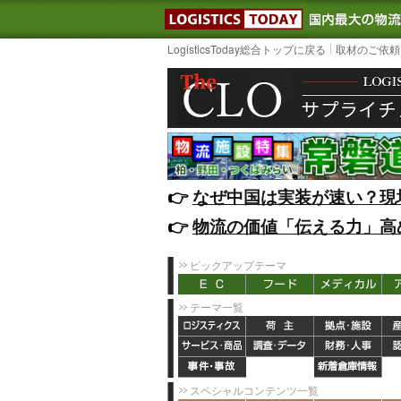
LOGISTIC
LogisticsToday総合トップに戻る
取材のご依頼
👉️
なぜ中国は実装が速い？現
👉️
物流の価値「伝える力」高
ピックアップテーマ
テーマ一覧
スペシャルコンテンツ一覧