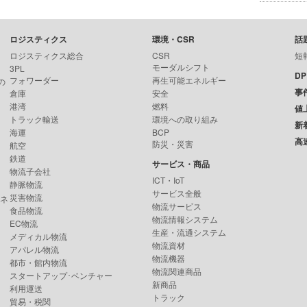
ロジスティクス
環境・CSR
話
ロジスティクス総合
CSR
短
モーダルシフト
3PL
D
フォワーダー
再生可能エネルギー
の
事
倉庫
安全
港湾
燃料
値
トラック輸送
環境への取り組み
新
海運
BCP
高
防災・災害
航空
鉄道
サービス・商品
物流子会社
ICT・IoT
静脈物流
サービス全般
災害物流
ンネ
物流サービス
食品物流
物流情報システム
EC物流
生産・流通システム
メディカル物流
物流資材
アパレル物流
物流機器
都市・館内物流
物流関連商品
スタートアップ･ベンチャー
新商品
利用運送
トラック
貿易・税関