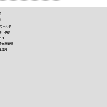
題
報
Pワールド
件・事故
上げ
着倉庫情報
速道路