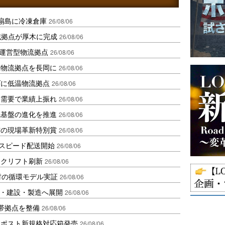
扇島に冷凍倉庫
26/08/06
域拠点が厚木に完成
26/08/06
運営型物流拠点
26/08/06
温物流拠点を長岡に
26/08/06
ダに低温物流拠点
26/08/06
送需要で業績上振れ
26/08/06
流基盤の進化を推進
26/08/06
賞の現場革新特別賞
26/08/06
しスピード配送開始
26/08/06
ークリフト刷新
26/08/06
材の循環モデル実証
26/08/06
物流・建設・製造へ展開
26/08/06
帯拠点を整備
26/08/06
クポスト新規格対応箱発売
26/08/06