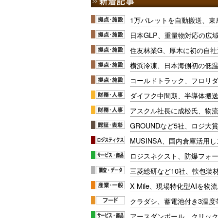
1万パレットを自動搬送、東
日本GLP、重量物対応の広
住友林業G、厚木に初の自社
横浜冷凍、日本海側初の低
コールドトラック、フロリ
ダイフク中間期、半導体搬
アスクル社長に成松氏、物
GROUNDなど5社、ロジ大
MUSINSA、国内倉庫活用
ロジスネクスト、防爆フォ
三菱総研など10社、軟包装
X Mile、現場特化型AIを
クラダシ、蓄電池付き3温度
アースダンボール、クリッ