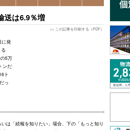
輸送は6.9％増
>>
この記事を印刷する（PDF）
日に発
よる
の5万
3トンだ
16ト
ンだっ
るいは「続報を知りたい」場合、下の「もっと知り