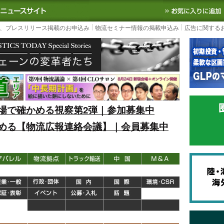
S TODAY｜国内最大の物流ニュースサイト
3PL, SCMなど国内外の最新の物流
、プレスリリース掲載のお申込み
物流セミナー情報の掲載申込み
広告に関する
場で確かめる視察第2弾｜参加募集中
める【物流広報連絡会議】｜会員募集中