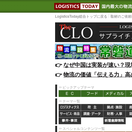
LOGISTIC
LogisticsToday総合トップに戻る
取材のご依頼
👉️
なぜ中国は実装が速い？現
👉️
物流の価値「伝える力」高
ピックアップテーマ
テーマ一覧
スペシャルコンテンツ一覧