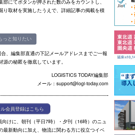
集部にてボタンが押された数のみをカウントし、
掘り取材を実施したうえで、詳細記事の掲載を積
もっと知りたい
場合、編集部直通の下記メールアドレスまでご一報
材源の秘匿を徹底しています。
LOGISTICS TODAY編集部
メール：support@logi-today.com
ール会員登録はこちら
ール会員向けに、朝刊（平日7時）・夕刊（16時）のニュ
の最新動向に加え、物流に関わる方に役立つイベ