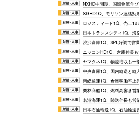
NXHD中間期、国際物流伸び
SGHD1Q、モリソン連結効
ロジスティード1Q、売上1
日本トランスシティ1Q、海
渋沢倉庫1Q、3PL好調で営
ニッコンHD1Q、倉庫伸長
ヤマタネ1Q、物流増収も一
中央倉庫1Q、国内輸送と輸
南総通運1Q、倉庫稼働率上
栗林商船1Q、燃料高響き営
名港海運1Q、陸送伸長も営業
日本石油輸送1Q、石油輸送