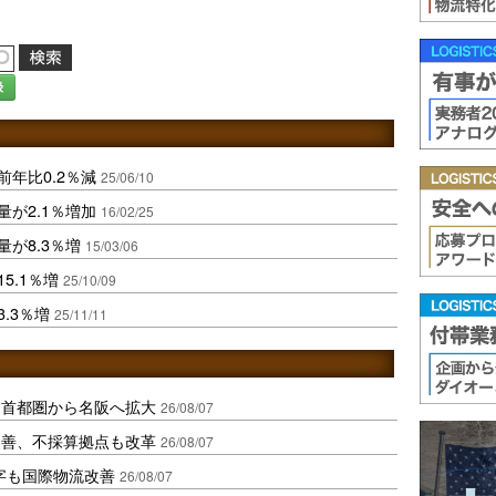
録
前年比0.2％減
25/06/10
量が2.1％増加
16/02/25
量が8.3％増
15/03/06
5.1％増
25/10/09
.3％増
25/11/11
、首都圏から名阪へ拡大
26/08/07
に改善、不採算拠点も改革
26/08/07
字も国際物流改善
26/08/07