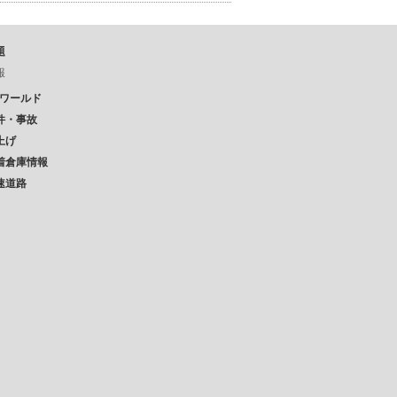
題
報
Pワールド
件・事故
上げ
着倉庫情報
速道路