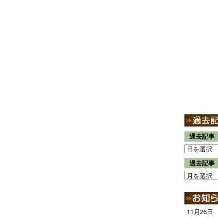
過去記事
過去記事
11月26日