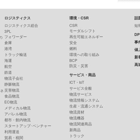
ロジスティクス
環境・CSR
話
ロジスティクス総合
CSR
短
モーダルシフト
3PL
D
フォワーダー
再生可能エネルギー
の
事
倉庫
安全
港湾
燃料
値
トラック輸送
環境への取り組み
新
海運
BCP
高
防災・災害
航空
鉄道
サービス・商品
物流子会社
ICT・IoT
静脈物流
サービス全般
災害物流
ンネ
物流サービス
食品物流
物流情報システム
EC物流
生産・流通システム
メディカル物流
物流資材
アパレル物流
物流機器
都市・館内物流
物流関連商品
スタートアップ･ベンチャー
新商品
利用運送
トラック
貿易・税関