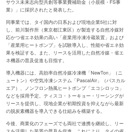
サウス未来志向型共創等事業費補助金（小規模・FS事
業）」に採択されたと発表した。
同事業では、タイ国内の日系および現地企業5社に対
し、前川製作所（東京都江東区）が製造する自然冷媒対
応かつ省エネ効果の高い「産業用冷凍冷蔵装置」および
「産業用ヒートポンプ」を試験導入し、性能や省エネ効
果を検証する。また、リースを活用した自然冷媒・省エ
ネ機器の普及促進も目指す。
導入機器には、高効率自然冷媒冷凍機「NewTon」（ニ
ュートン）や空気冷凍システム「PascalAir」（パスカル
エア）、ノンフロン熱風ヒートポンプ「エコシロッコ」
などを採用予定。ティスコ・トーキョー・リーシングが
リースを提供し、現地企業が初期投資を抑えながら最新
の脱炭素機器を導入できる仕組みを構築する。
今後、商業化のフェーズでも両社で連携を継続し、リー
スを活用した装置の普及を促進。これにより、タイの省