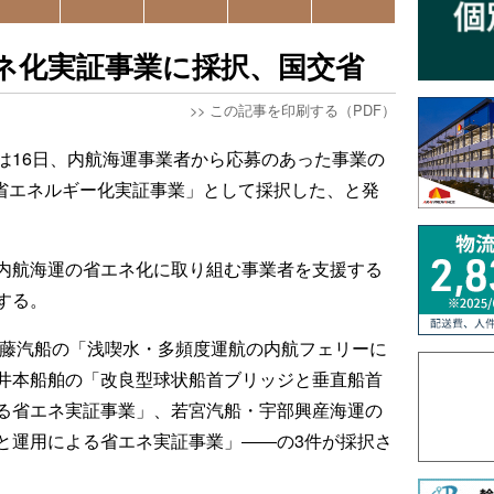
ネ化実証事業に採択、国交省
>>
この記事を印刷する（PDF）
は16日、内航海運事業者から応募のあった事業の
運省エネルギー化実証事業」として採択した、と発
内航海運の省エネ化に取り組む事業者を支援する
する。
加藤汽船の「浅喫水・多頻度運航の内航フェリーに
井本船舶の「改良型球状船首ブリッジと垂直船首
る省エネ実証事業」、若宮汽船・宇部興産海運の
と運用による省エネ実証事業」――の3件が採択さ