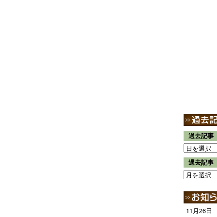
過去記事
過去記事
11月26日