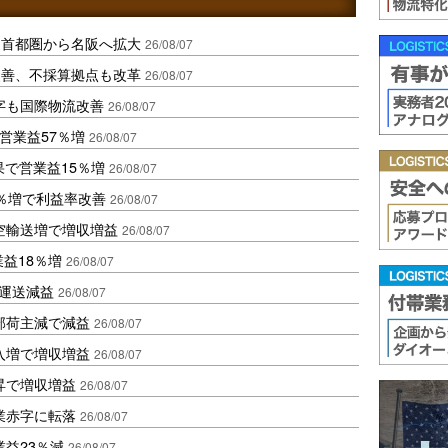
、首都圏から名阪へ拡大
26/08/07
に改善、不採算拠点も改革
26/08/07
字も国際物流改善
26/08/07
営業益57％増
26/08/07
果で営業益15％増
26/08/07
2％増で利益率改善
26/08/07
空輸送増で増収増益
26/08/07
業益18％増
26/08/07
も運送減益
26/08/07
部荷主減で減益
26/08/07
入増で増収増益
26/08/07
昇で増収増益
26/08/07
業赤字に転落
26/08/07
益23％減
26/08/07