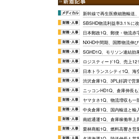
新幹線で再生医療細胞輸送
SBSHD物流利益率3.1％
日本郵政1Q、郵便・物流赤
NXHD中間期、国際物流伸び
SGHD1Q、モリソン連結効
ロジスティード1Q、売上1
日本トランスシティ1Q、海
渋沢倉庫1Q、3PL好調で営
ニッコンHD1Q、倉庫伸長
ヤマタネ1Q、物流増収も一
中央倉庫1Q、国内輸送と輸
南総通運1Q、倉庫稼働率上
栗林商船1Q、燃料高響き営
名港海運1Q、陸送伸長も営業