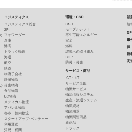
ロジスティクス
環境・CSR
話
ロジスティクス総合
CSR
短
モーダルシフト
3PL
D
フォワーダー
再生可能エネルギー
の
事
倉庫
安全
港湾
燃料
値
トラック輸送
環境への取り組み
新
海運
BCP
高
防災・災害
航空
鉄道
サービス・商品
物流子会社
ICT・IoT
静脈物流
サービス全般
災害物流
ンネ
物流サービス
食品物流
物流情報システム
EC物流
生産・流通システム
メディカル物流
物流資材
アパレル物流
物流機器
都市・館内物流
物流関連商品
スタートアップ･ベンチャー
新商品
利用運送
トラック
貿易・税関