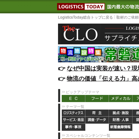
LOGISTIC
LogisticsToday総合トップに戻る
取材のご依頼
👉️
なぜ中国は実装が速い？現
👉️
物流の価値「伝える力」高
ピックアップテーマ
テーマ一覧
スペシャルコンテンツ一覧