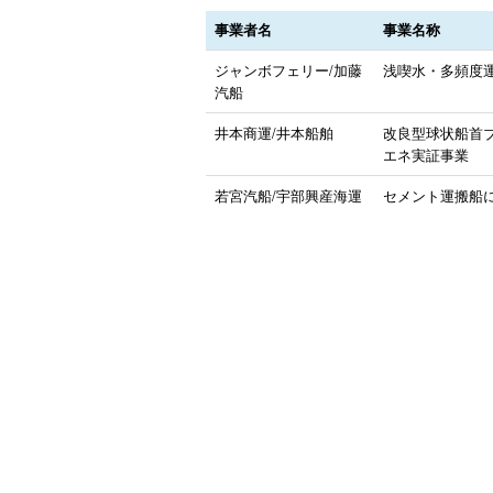
事業者名
事業名称
ジャンボフェリー/加藤
浅喫水・多頻度
汽船
井本商運/井本船舶
改良型球状船首
エネ実証事業
若宮汽船/宇部興産海運
セメント運搬船