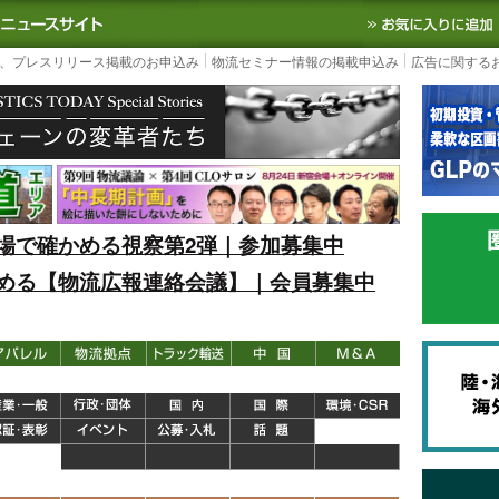
S TODAY｜国内最大の物流ニュースサイト
3PL, SCMなど国内外の最新の物流
、プレスリリース掲載のお申込み
物流セミナー情報の掲載申込み
広告に関する
場で確かめる視察第2弾｜参加募集中
める【物流広報連絡会議】｜会員募集中