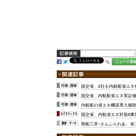
ニュース登
国交省、2社を内航船省エネ
国交省、内航船省エネ実証補
内航船の省エネ機器導入補助
国交省、内航省エネ対策6事
商船三井･さんふらわあ、省