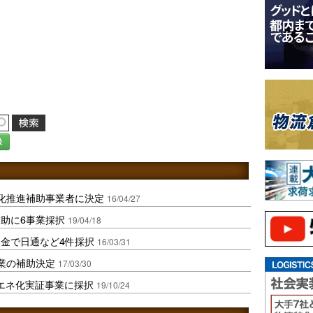
録
化推進補助事業者に決定
16/04/27
助に6事業採択
19/04/18
金で日通など4件採択
16/03/31
業の補助決定
17/03/30
エネ化実証事業に採択
19/10/24