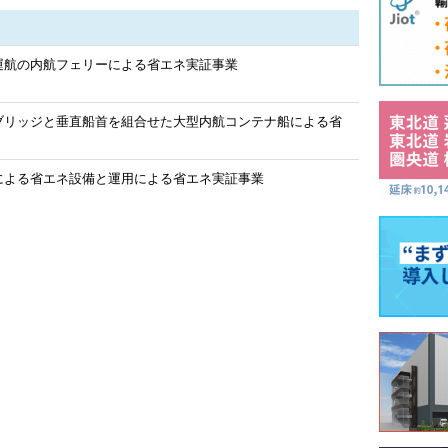
運航の内航フェリーによる省エネ実証事業
ブリッジと垂直船首を組合せた大型内航コンテナ船による省
による省エネ設備と運用による省エネ実証事業