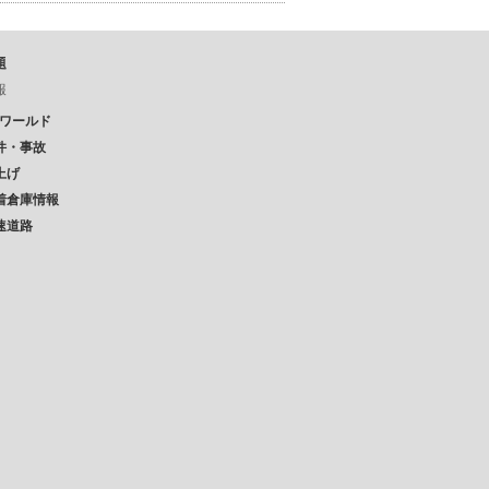
題
報
Pワールド
件・事故
上げ
着倉庫情報
速道路