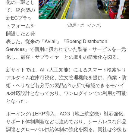
化の一環とし
て、統合型の
新ECプラッ
トフォームを
（出所：ボーイング）
開設したと発
表した。従来の「Aviall」「Boeing Distribution
Services」で個別に扱われていた製品・サービスを一元
化し、顧客・サプライヤーとの取引の簡素化を図る。
新サイトでは、AI（人工知能）によるスマート検索やリ
アルタイム在庫可視化、注文管理機能を提供。商業・防
衛・ヘリなど各分野の製品が1か所で確認できるモバイ
ル対応設計となっており、ワンログインでの利用が可能
となった。
ボーイングはERP導入、AOG（地上航空機）対応強化、
サポート体制刷新なども進めており、シームレスな部品
調達とグローバル供給体制の強化を図る。同社は今後も