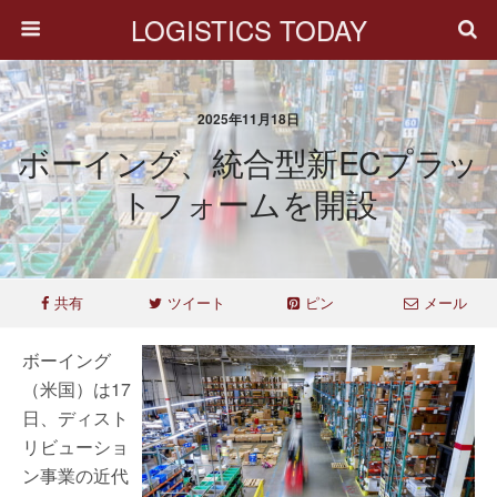
LOGISTICS TODAY
2025年11月18日
ボーイング、統合型新ECプラッ
トフォームを開設
共有
ツイート
ピン
メール
ボーイング
（米国）は17
日、ディスト
リビューショ
ン事業の近代