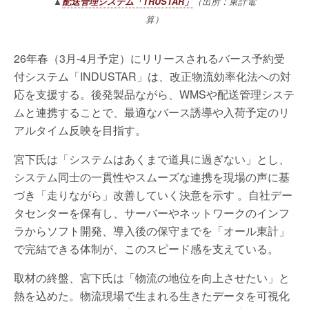
▲
配送管理システム「TRUSTAR」
（出所：東計電
算）
26年春（3月-4月予定）にリリースされるバース予約受
付システム「INDUSTAR」は、改正物流効率化法への対
応を支援する。後発製品ながら、WMSや配送管理システ
ムと連携することで、最適なバース誘導や入荷予定のリ
アルタイム反映を目指す。
宮下氏は「システムはあくまで道具に過ぎない」とし、
システム同士の一貫性やスムーズな連携を現場の声に基
づき「走りながら」改善していく決意を示す 。自社デー
タセンターを保有し、サーバーやネットワークのインフ
ラからソフト開発、導入後の保守までを「オール東計」
で完結できる体制が、このスピード感を支えている。
取材の終盤、宮下氏は「物流の地位を向上させたい」と
熱を込めた。物流現場で生まれる生きたデータを可視化