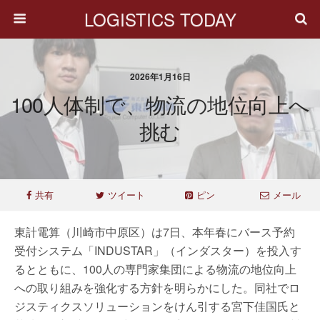
LOGISTICS TODAY
2026年1月16日
100人体制で、物流の地位向上へ
挑む
共有
ツイート
ピン
メール
東計電算（川崎市中原区）は7日、本年春にバース予約
受付システム「INDUSTAR」（インダスター）を投入す
るとともに、100人の専門家集団による物流の地位向上
への取り組みを強化する方針を明らかにした。同社でロ
ジスティクスソリューションをけん引する宮下佳国氏と