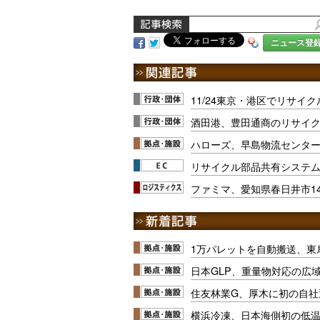
ニュース登
11/24東京・港区でリサイ
酒田港、豊田通商のリサイ
ハローズ、早島物流センタ
リサイクル部品共有システム
ファミマ、愛知県春日井市1
1万パレットを自動搬送、東
日本GLP、重量物対応の広
住友林業G、厚木に初の自社
横浜冷凍、日本海側初の低