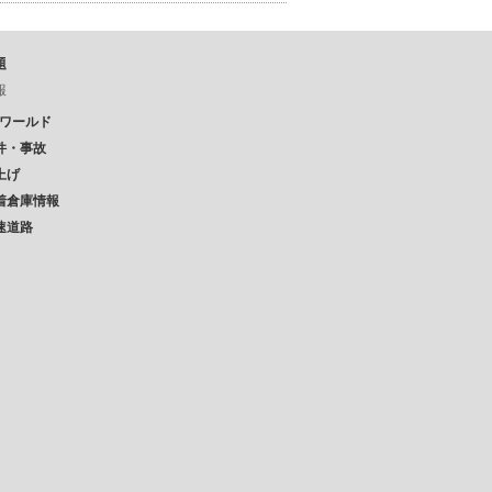
題
報
Pワールド
件・事故
上げ
着倉庫情報
速道路