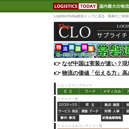
LOGISTIC
LogisticsToday総合トップに戻る
取材のご依頼
👉️
なぜ中国は実装が速い？現
👉️
物流の価値「伝える力」高
ピックアップテーマ
テーマ一覧
スペシャルコンテンツ一覧