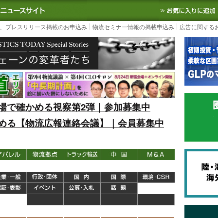
S TODAY｜国内最大の物流ニュースサイト
3PL, SCMなど国内外の最新の物流
、プレスリリース掲載のお申込み
物流セミナー情報の掲載申込み
広告に関する
場で確かめる視察第2弾｜参加募集中
める【物流広報連絡会議】｜会員募集中