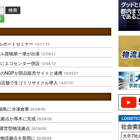
録
クルポートセミナー
10/11/10
クル貨物第一便が出港
12/09/11
ーにエコセンター併設
12/04/12
のNGPが部品販売サイトと連携
16/03/01
4店舗で生ゴミリサイクル導入
14/07/01
扇島に冷凍倉庫
26/08/06
域拠点が厚木に完成
26/08/06
運営型物流拠点
26/08/06
温物流拠点を長岡に
26/08/06