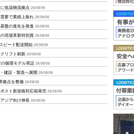
ダに低温物流拠点
26/08/06
送需要で業績上振れ
26/08/06
流基盤の進化を推進
26/08/06
賞の現場革新特別賞
26/08/06
しスピード配送開始
26/08/06
ークリフト刷新
26/08/06
材の循環モデル実証
26/08/06
物流・建設・製造へ展開
26/08/06
帯拠点を整備
26/08/06
クポスト新規格対応箱発売
26/08/06
・アジア向け伸長
26/08/06