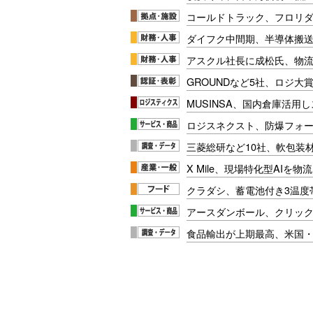
コールドトラック、フロリ
ダイフク中間期、半導体搬
アスクル社長に成松氏、物
GROUNDなど5社、ロジ大
MUSINSA、国内倉庫活用
ロジスネクスト、防爆フォ
三菱総研など10社、軟包装
X Mile、現場特化型AIを
クラダシ、蓄電池付き3温度
アースダンボール、クリッ
食品輸出が上期最高、米国