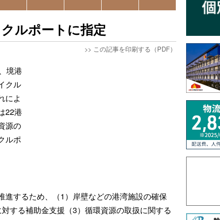
イクルポートに指定
>>
この記事を印刷する（PDF）
、境港
イクル
れによ
22港
資源の
クルポ
推進するため、（1）岸壁などの港湾施設の確保
に対する補助金支援（3）循環資源の取扱に関する