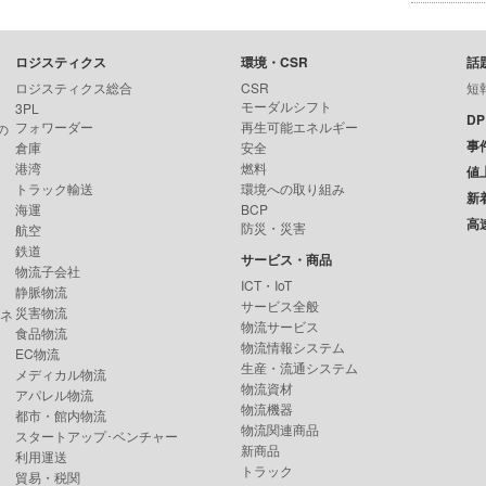
ロジスティクス
環境・CSR
話
ロジスティクス総合
CSR
短
モーダルシフト
3PL
D
フォワーダー
再生可能エネルギー
の
事
倉庫
安全
港湾
燃料
値
トラック輸送
環境への取り組み
新
海運
BCP
高
防災・災害
航空
鉄道
サービス・商品
物流子会社
ICT・IoT
静脈物流
サービス全般
災害物流
ンネ
物流サービス
食品物流
物流情報システム
EC物流
生産・流通システム
メディカル物流
物流資材
アパレル物流
物流機器
都市・館内物流
物流関連商品
スタートアップ･ベンチャー
新商品
利用運送
トラック
貿易・税関