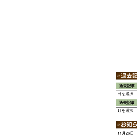
過去記事
過去記事
11月26日