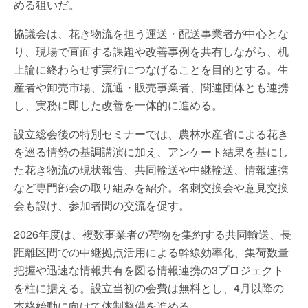
める狙いだ。
協議会は、花き物流を担う運送・配送事業者が中心とな
り、現場で直面する課題や改善事例を共有しながら、机
上論に終わらせず実行につなげることを目的とする。生
産者や卸売市場、流通・販売事業者、関連団体とも連携
し、実務に即した改善を一体的に進める。
設立総会後の特別セミナーでは、農林水産省による花き
を巡る情勢の基調講演に加え、アンケート結果を基にし
た花き物流の現状報告、共同輸送や中継輸送、情報連携
など専門部会の取り組みを紹介。名刺交換会や意見交換
会も設け、参加者間の交流を促す。
2026年度は、複数事業者の荷物を集約する共同輸送、長
距離区間での中継拠点活用による幹線効率化、集荷数量
把握や迅速な情報共有を図る情報連携の3プロジェクト
を柱に据える。設立当初の会費は無料とし、4月以降の
本格始動に向けて体制整備を進める。