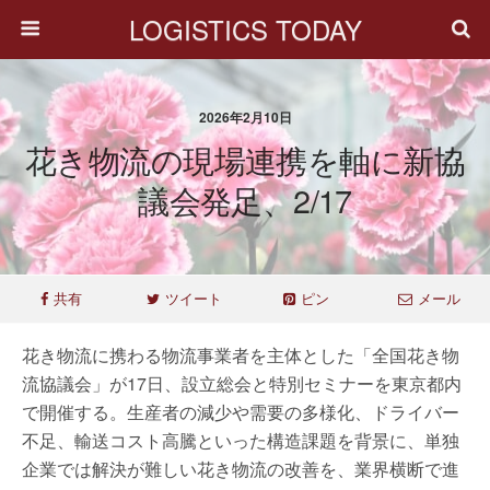
LOGISTICS TODAY
2026年2月10日
花き物流の現場連携を軸に新協
議会発足、2/17
共有
ツイート
ピン
メール
花き物流に携わる物流事業者を主体とした「全国花き物
流協議会」が17日、設立総会と特別セミナーを東京都内
で開催する。生産者の減少や需要の多様化、ドライバー
不足、輸送コスト高騰といった構造課題を背景に、単独
企業では解決が難しい花き物流の改善を、業界横断で進