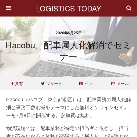
LOGISTICS TODAY
2026年6月25日
Hacobu、配車属人化解消でセミ
ナー
共有
ツイート
ピン
メール
Hacobu（ハコブ、東京都港区）は、配車業務の属人化解
消と事務工数削減をテーマにした無料オンラインセミナ
ーを7月8日に開催する。参加費は無料。
物流現場では、配車業務が特定の担当者に依存し、担当
者が不在になると業務が停滞する「属人化」が課題とな